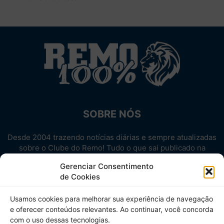
SOBRE NÓS
Desde 2004 trazendo notícias diárias e sempre atualizadas
sobre o Clube do Remo! Tudo o que sai publicado na
internet sobre o Leão, reunido em um único lugar!
Gerenciar Consentimento
Aproveite! Site não-oficial.
de Cookies
SIGA-NOS
Usamos cookies para melhorar sua experiência de navegação
e oferecer conteúdos relevantes. Ao continuar, você concorda
com o uso dessas tecnologias.