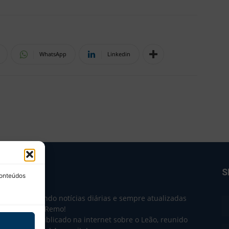
WhatsApp
Linkedin
BRE NÓS
S
conteúdos
e 2004 trazendo notícias diárias e sempre atualizadas
e o Clube do Remo!
 o que sai publicado na internet sobre o Leão, reunido