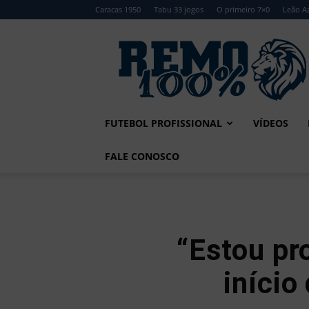
Caracas 1950
Tabu 33 jogos
O primeiro 7×0
Leão Az
Remo
100%
FUTEBOL PROFISSIONAL
VÍDEOS
FALE CONOSCO
“Estou pr
início