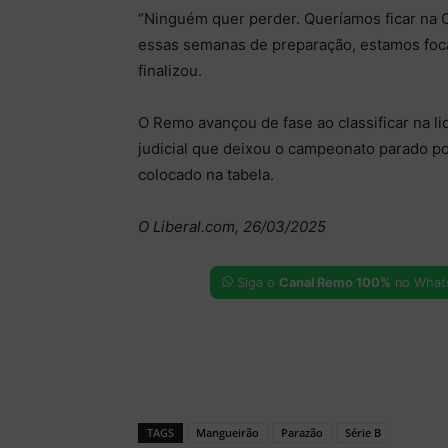
“Ninguém quer perder. Queríamos ficar na C
essas semanas de preparação, estamos focad
finalizou.
O Remo avançou de fase ao classificar na l
judicial que deixou o campeonato parado po
colocado na tabela.
O Liberal.com, 26/03/2025
Siga o
Canal Remo 100%
no What
TAGS
Mangueirão
Parazão
Série B