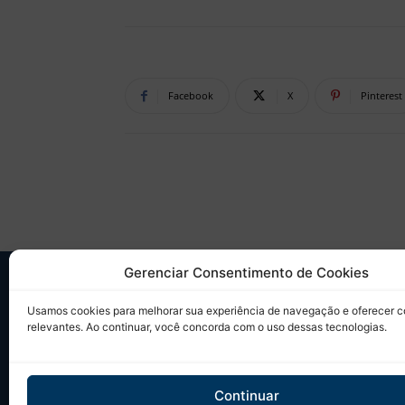
Facebook
X
Pinterest
Gerenciar Consentimento de Cookies
SO
Usamos cookies para melhorar sua experiência de navegação e oferecer 
relevantes. Ao continuar, você concorda com o uso dessas tecnologias.
Desd
sobr
Tudo
Continuar