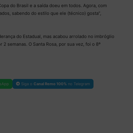
opa do Brasil e a saída doeu em todos. Agora, com
os, sabendo do estilo que ele (técnico) gosta”,
iderança do Estadual, mas acabou arrolado no imbróglio
r 2 semanas. O Santa Rosa, por sua vez, foi o 8º
sApp
Siga o
Canal Remo 100%
no Telegram