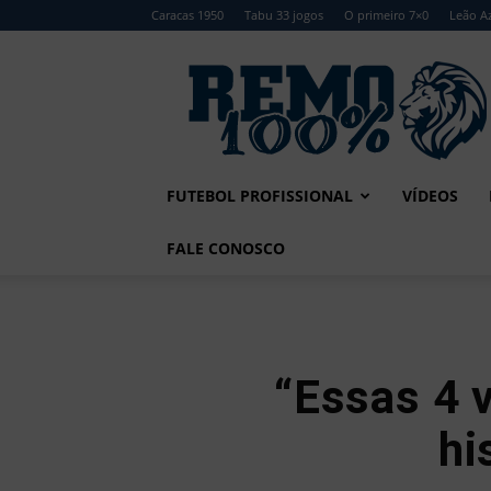
Caracas 1950
Tabu 33 jogos
O primeiro 7×0
Leão Az
Remo
100%
FUTEBOL PROFISSIONAL
VÍDEOS
FALE CONOSCO
“Essas 4 
hi