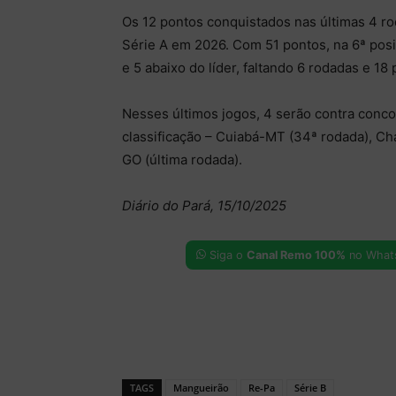
Os 12 pontos conquistados nas últimas 4 r
Série A em 2026. Com 51 pontos, na 6ª posi
e 5 abaixo do líder, faltando 6 rodadas e 18
Nesses últimos jogos, 4 serão contra concor
classificação – Cuiabá-MT (34ª rodada), C
GO (última rodada).
Diário do Pará, 15/10/2025
Siga o
Canal Remo 100%
no What
TAGS
Mangueirão
Re-Pa
Série B