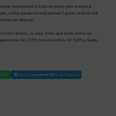
odadas recolocaram o Leão no páreo pelo acesso à
ção, o time paraense está apenas 1 ponto atrás do G4
 pontos em disputa.
rentes diretos, ou seja, times que estão acima na
hapecoense-SC (35ª), Novorizontino-SP (36ª) e Goiás-
sApp
Siga o
Canal Remo 100%
no Telegram