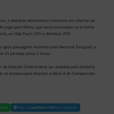
nos, o atacante demonstrou interesse em retornar ao
e de jogar pelo Remo, que será comandado na próxima
io, ex-São Paulo (SP) e Athletico (PR).
vo após passagens recentes pelo Nacional (Uruguai) e
em 31 partidas pelos 2 times.
 da Seleção Chilena deve ser avaliada pela diretoria
o se prepara para disputar a Série A do Campeonato
sApp
Siga o
Canal Remo 100%
no Telegram