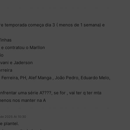
pre temporada começa dia 3 ( menos de 1 semana) e
Vinhas
 e contratou o Marllon
io
Pavani e Jaderson
rreira
 Ferreira, PH, Alef Manga , João Pedro, Eduardo Melo,
frentar uma série A????, se for , vai ter q ter mta
 menos nos manter na A
de 2025 At 10:30
 plantel.