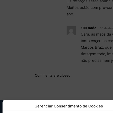
Os reforços serão anunciad
Muitos estão com pré-cont
ano.
100 nada
30 de dez
Cara, as mãos da 
tanto coçar, os c
Marcos Braz, que 
tietagem toda, im
não precisa nem jo
Comments are closed.
Gerenciar Consentimento de Cookies