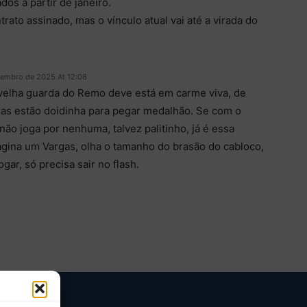
os a partir de janeiro.
rato assinado, mas o vínculo atual vai até a virada do
embro de 2025 At 12:08
velha guarda do Remo deve está em carme viva, de
aras estão doidinha para pegar medalhão. Se com o
não joga por nenhuma, talvez palitinho, já é essa
agina um Vargas, olha o tamanho do brasão do cabloco,
gar, só precisa sair no flash.