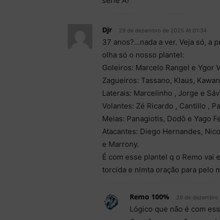
série A?
Djr
29 de dezembro de 2025 At 01:34
37 anos?…nada a ver. Veja só, a 
olha só o nosso plantel:
Goleiros: Marcelo Rangel e Ygor 
Zagueiros: Tassano, Klaus, Kawan
Laterais: Marcelinho , Jorge e Sáv
Volantes: Zé Ricardo , Cantillo , 
Meias: Panagiotis, Dodô e Yago Fe
Atacantes: Diego Hernandes, Nico
e Marrony.
É com esse plantel q o Remo vai en
torcida e nlmta oração para pelo
Remo 100%
29 de dezembro 
Lógico que não é com esse