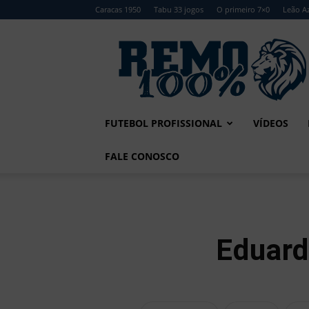
Caracas 1950
Tabu 33 jogos
O primeiro 7×0
Leão Az
Remo
100%
FUTEBOL PROFISSIONAL
VÍDEOS
FALE CONOSCO
Eduard