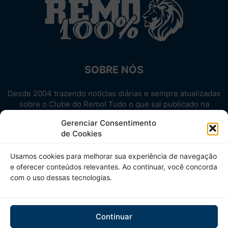
SOBRE NÓS
Desde 2004 trazendo notícias diárias e sempre atualizadas
sobre o Clube do Remo! Tudo o que sai publicado na
internet sobre o Leão, reunido em um único lugar!
Gerenciar Consentimento
Aproveite! Site não-oficial.
de Cookies
SIGA-NOS
Usamos cookies para melhorar sua experiência de navegação
e oferecer conteúdos relevantes. Ao continuar, você concorda
com o uso dessas tecnologias.
Continuar