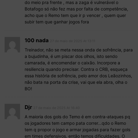
do meio pra frente , mas a zaga é vulnerável o
Botafogo só não fez mas por falta de competência,
acho que o Remo tem que ir p vencer , quem quer
subir tem que ganhar jogos fora
100 nada
27 de maio de 2025 At 13:11
Treinador, não se meta nessa onda de sofrência, para
a bujudinha, é um piscar dos olhos, isto sendo
camarada, é encomendar o caixão. Incorpore a
resiliencia quando precisar. Contra o CRB, esqueça
essa história de sofrência, pelo amor dos Leãozinhos,
não bata na porta da crise, vai que ela abra, olha o
BO!
Djr
27 de maio de 2025 At 16:40
A maioria dos gols do Temo é em contra-ataques pq
os jogadores tem campo pata correr…qdo o Remo
tem q propor o jogo e armar jogadas para fazer gols
em times defensivos, então temos dificuldades. O