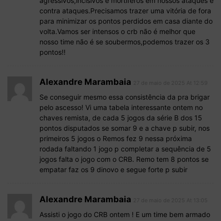
agressivos,incisivos e mortíferos em nossos ataques e
contra ataques.Precisamos trazer uma vitória de fora
para minimizar os pontos perdidos em casa diante do
volta.Vamos ser intensos o crb não é melhor que
nosso time não é se soubermos,podemos trazer os 3
pontos!!
Alexandre Marambaia
27 de maio de 2025 At 12:59
Se conseguir mesmo essa consistência da pra brigar
pelo ascesso! Vi uma tabela interessante ontem no
chaves remista, de cada 5 jogos da série B dos 15
pontos disputados se somar 9 e a chave p subir, nos
primeiros 5 jogos o Remos fez 9 nessa próxima
rodada faltando 1 jogo p completar a sequência de 5
jogos falta o jogo com o CRB. Remo tem 8 pontos se
empatar faz os 9 dinovo e segue forte p subir
Alexandre Marambaia
27 de maio de 2025 At 13:05
Assisti o jogo do CRB ontem ! E um time bem armado