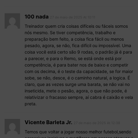
100 nada
27 de maio de 2025 At 10:11
Treinador quem cria coisas difíceis ou fáceis somos
nós mesmo. Se tiver competência, trabalho e
preparação bem feito, a coisa fica fácil ou menos
pesado, agora, se não, fica difícil ou impossível. Uma
coisa você está certo são 9 rodas, o padrão já é para
a parecer, e para o Remo, se está onde está por
competência, é para bater nos de baixo e competir
com os decima, é o teste da capacidade, se for maior
sobe, se não, desce, é o caminho natural, a logica. É
claro, que as vezes surge uma barata, se não vai no
inseticida, mete o pesão, agora, o que não pode, é
relativizar o fracasso sempre, aí cabra é caixão e vela
preta.
Vicente Barleta Jr.
27 de maio de 2025 At 12:38
Temos que voltar a jogar nosso melhor futebol,sendo