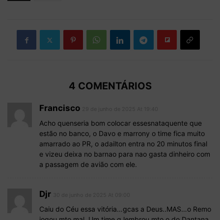
4 COMENTÁRIOS
Francisco
29 de junho de 2025 At 19:40
Acho quenseria bom colocar essesnataquente que
estão no banco, o Davo e marrony o time fica muito
amarrado ao PR, o adailton entra no 20 minutos final
e vizeu deixa no barnao para nao gasta dinheiro com
a passagem de avião com ele.
Djr
30 de junho de 2025 At 09:00
Caiu do Céu essa vitória…gcas a Deus..MAS…o Remo
jogou mto mal. Um time q lembrou mto o do Dantana