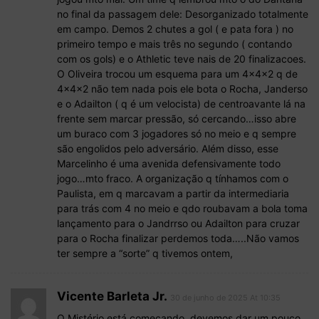
no final da passagem dele: Desorganizado totalmente
em campo. Demos 2 chutes a gol ( e pata fora ) no
primeiro tempo e mais três no segundo ( contando
com os gols) e o Athletic teve nais de 20 finalizacoes.
O Oliveira trocou um esquema para um 4x4x2 q de
4x4x2 não tem nada pois ele bota o Rocha, Janderso
e o Adailton ( q é um velocista) de centroavante lá na
frente sem marcar pressão, só cercando…isso abre
um buraco com 3 jogadores só no meio e q sempre
são engolidos pelo adversário. Além disso, esse
Marcelinho é uma avenida defensivamente todo
jogo…mto fraco. A organização q tínhamos com o
Paulista, em q marcavam a partir da intermediaria
para trás com 4 no meio e qdo roubavam a bola toma
lançamento para o Jandrrso ou Adailton para cruzar
para o Rocha finalizar perdemos toda…..Não vamos
ter sempre a “sorte” q tivemos ontem,
Vicente Barleta Jr.
30 de junho de 2025 At 10:35
O Mistério está começando, devemos dar um pouco