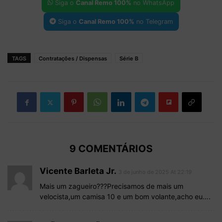
Siga o
Canal Remo 100%
no WhatsApp
Siga o
Canal Remo 100%
no Telegram
TAGS
Contratações / Dispensas
Série B
9 COMENTÁRIOS
Vicente Barleta Jr.
3 de junho de 2025 At 22:19
Mais um zagueiro???Precisamos de mais um
velocista,um camisa 10 e um bom volante,acho eu….