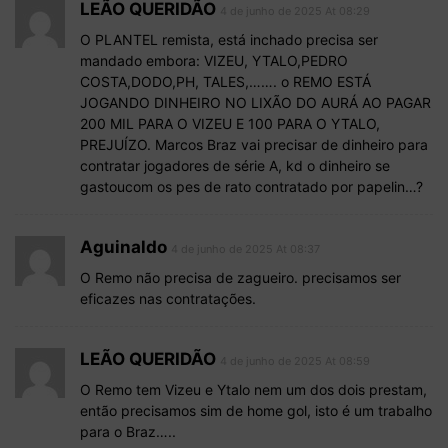
LEÃO QUERIDÃO
4 de junho de 2025 At 08:29
O PLANTEL remista, está inchado precisa ser
mandado embora: VIZEU, YTALO,PEDRO
COSTA,DODO,PH, TALES,……. o REMO ESTÁ
JOGANDO DINHEIRO NO LIXÃO DO AURÁ AO PAGAR
200 MIL PARA O VIZEU E 100 PARA O YTALO,
PREJUÍZO. Marcos Braz vai precisar de dinheiro para
contratar jogadores de série A, kd o dinheiro se
gastoucom os pes de rato contratado por papelin…?
Aguinaldo
4 de junho de 2025 At 08:37
O Remo não precisa de zagueiro. precisamos ser
eficazes nas contratações.
LEÃO QUERIDÃO
4 de junho de 2025 At 08:59
O Remo tem Vizeu e Ytalo nem um dos dois prestam,
então precisamos sim de home gol, isto é um trabalho
para o Braz…..