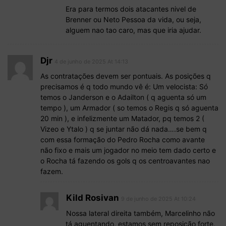
Era para termos dois atacantes nivel de
Brenner ou Neto Pessoa da vida, ou seja,
alguem nao tao caro, mas que iria ajudar.
Djr
4 de junho de 2025 At 14:13
As contratações devem ser pontuais. As posições q
precisamos é q todo mundo vê é: Um velocista: Só
temos o Janderson e o Adailton ( q aguenta só um
tempo ), um Armador ( so temos o Regis q só aguenta
20 min ), e infelizmente um Matador, pq temos 2 (
Vizeo e Ytalo ) q se juntar não dá nada….se bem q
com essa formação do Pedro Rocha como avante
não fixo e mais um jogador no meio tem dado certo e
o Rocha tá fazendo os gols q os centroavantes nao
fazem.
Kild Rosivan
9 de junho de 2025 At 10:24
Nossa lateral direita também, Marcelinho não
tá aguentando, estamos sem reposição forte,