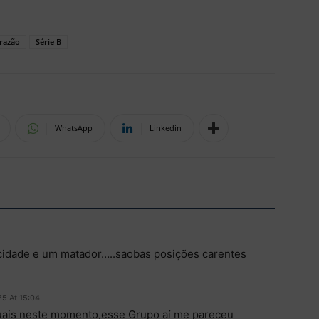
razão
Série B
WhatsApp
Linkedin
ocidade e um matador…..saobas posições carentes
5 At 15:04
uais neste momento,esse Grupo aí me pareceu