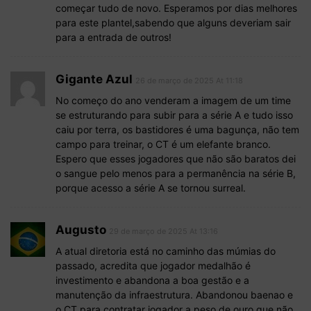
começar tudo de novo. Esperamos por dias melhores
para este plantel,sabendo que alguns deveriam sair
para a entrada de outros!
Gigante Azul
26 de março de 2025 At 11:18
No começo do ano venderam a imagem de um time
se estruturando para subir para a série A e tudo isso
caiu por terra, os bastidores é uma bagunça, não tem
campo para treinar, o CT é um elefante branco.
Espero que esses jogadores que não são baratos dei
o sangue pelo menos para a permanência na série B,
porque acesso a série A se tornou surreal.
Augusto
29 de março de 2025 At 13:16
A atual diretoria está no caminho das múmias do
passado, acredita que jogador medalhão é
investimento e abandona a boa gestão e a
manutenção da infraestrutura. Abandonou baenao e
o CT para contratar jogador a peso de ouro que não