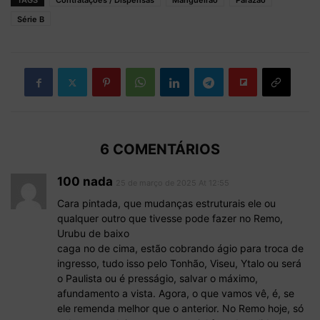
TAGS
Contratações / Dispensas
Mangueirão
Parazão
Série B
6 COMENTÁRIOS
100 nada
25 de março de 2025 At 12:55
Cara pintada, que mudanças estruturais ele ou
qualquer outro que tivesse pode fazer no Remo,
Urubu de baixo
caga no de cima, estão cobrando ágio para troca de
ingresso, tudo isso pelo Tonhão, Viseu, Ytalo ou será
o Paulista ou é presságio, salvar o máximo,
afundamento a vista. Agora, o que vamos vê, é, se
ele remenda melhor que o anterior. No Remo hoje, só