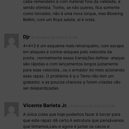
cabe remendeiro e com material fora da validade, e
sendo otimista. Tonho, se não queres, fica somente
como torcedor, não é uma nova Iorque, mas Blooking
Belém, com um Roya salute, aí é onda.
Djr
25 de março de 2025 At 20:40
4x4x2 é um esquema mais retranqueiro, com escape
em ataques e contra-ataques pelo velocista de
ponta…normalmente essas transições defesa -ataque
são rápidas e com lançamentos longos justamente
para esse velocista…ou o armador do meio acionando
esse rapaz. O problema é q o Temo não tem um
goleador, e as poucas chances q forem criadas vão
ser desperdiçadas
Vicente Barleta Jr.
26 de março de 2025 At 07:30
A única coisa que hoje podemos fazer é torcer para
que este rapaz dê certo.A estrutura que pensávamos
que tínhamos,caiu e agora é juntar os cacos e