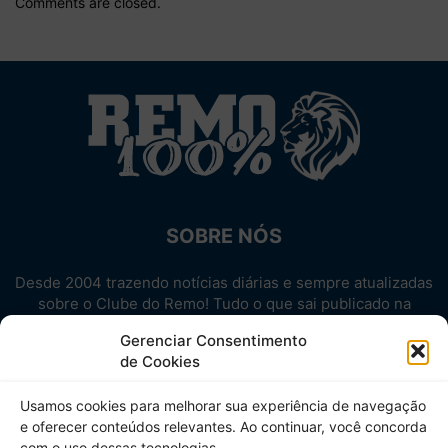
Comments are closed.
SOBRE NÓS
Desde 2004 trazendo notícias diárias e sempre atualizadas
sobre o Clube do Remo! Tudo o que sai publicado na
internet sobre o Leão, reunido em um único lugar!
Gerenciar Consentimento
Aproveite! Site não-oficial.
de Cookies
SIGA-NOS
Usamos cookies para melhorar sua experiência de navegação
e oferecer conteúdos relevantes. Ao continuar, você concorda
com o uso dessas tecnologias.