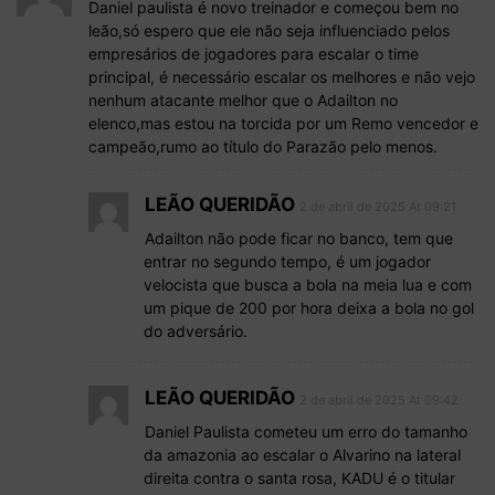
Daniel paulista é novo treinador e começou bem no
leão,só espero que ele não seja influenciado pelos
empresários de jogadores para escalar o time
principal, é necessário escalar os melhores e não vejo
nenhum atacante melhor que o Adailton no
elenco,mas estou na torcida por um Remo vencedor e
campeão,rumo ao título do Parazão pelo menos.
LEÃO QUERIDÃO
2 de abril de 2025 At 09:21
Adailton não pode ficar no banco, tem que
entrar no segundo tempo, é um jogador
velocista que busca a bola na meia lua e com
um pique de 200 por hora deixa a bola no gol
do adversário.
LEÃO QUERIDÃO
2 de abril de 2025 At 09:42
Daniel Paulista cometeu um erro do tamanho
da amazonia ao escalar o Alvarino na lateral
direita contra o santa rosa, KADU é o titular