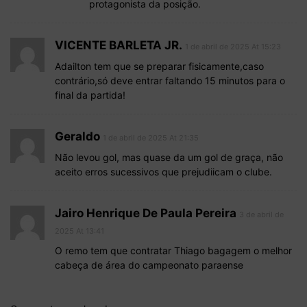
protagonista da posição.
VICENTE BARLETA JR.
1 de abril de 2025 At 15:23
Adailton tem que se preparar fisicamente,caso
contrário,só deve entrar faltando 15 minutos para o
final da partida!
Geraldo
1 de abril de 2025 At 21:35
Não levou gol, mas quase da um gol de graça, não
aceito erros sucessivos que prejudiicam o clube.
Jairo Henrique De Paula Pereira
3 de abril de
2025 At 13:41
O remo tem que contratar Thiago bagagem o melhor
cabeça de área do campeonato paraense