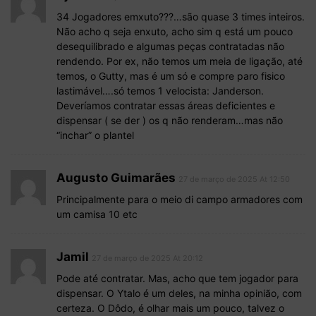
34 Jogadores emxuto???…são quase 3 times inteiros.
Não acho q seja enxuto, acho sim q está um pouco
desequilibrado e algumas peças contratadas não
rendendo. Por ex, não temos um meia de ligação, até
temos, o Gutty, mas é um só e compre paro fisico
lastimável….só temos 1 velocista: Janderson.
Deveríamos contratar essas áreas deficientes e
dispensar ( se der ) os q não renderam…mas não
“inchar” o plantel
Augusto Guimarães
27 de março de 2025 At 12:50
Principalmente para o meio di campo armadores com
um camisa 10 etc
Jamil
27 de março de 2025 At 20:12
Pode até contratar. Mas, acho que tem jogador para
dispensar. O Ytalo é um deles, na minha opinião, com
certeza. O Dôdo, é olhar mais um pouco, talvez o