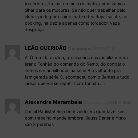
torcedores, treinar no meio do mato, como vamos
olhar para os mucuras. Se não quer trabalhar pelo
clube, pede para sair e curte o teu Royal salute, no
booking, na paz e apenas como torcedor, vaza
desgraça.
LEÃO QUERIDÃO
17 de março de 2025 At 10:14
ALÔ torcida azulina, precisamos nos mobilizar para
tirar o Tonhão do comando do Remo, do contrário
iremos ser humilhados na série B e voltando pra
famigerada série C, aconteceu com o Bentes e tudo
indica que vai se repetir com Tonhão…..
Alexandre Marambaia
17 de março de 2025 At 10:40
Daniel Paulista! Seja bem vindo, vc quer fazer um
bom trabalho mande embora Klauss,Dener e Ytalo
são 3 perebas