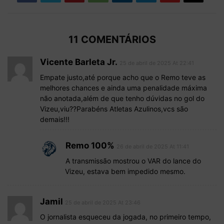
11 COMENTÁRIOS
Vicente Barleta Jr.
25 de abril de 2025 At 22:41
Empate justo,até porque acho que o Remo teve as
melhores chances e ainda uma penalidade máxima
não anotada,além de que tenho dúvidas no gol do
Vizeu,viu??Parabéns Atletas Azulinos,vcs são
demais!!!
Remo 100%
26 de abril de 2025 At 11:41
A transmissão mostrou o VAR do lance do
Vizeu, estava bem impedido mesmo.
Jamil
25 de abril de 2025 At 23:46
O jornalista esqueceu da jogada, no primeiro tempo,