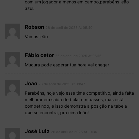
com um jogador a menos em campo,parabéns leão
azul.
Robson
26 de abril de 2025 At 05:40
Vamos leão
Fábio cetor
26 de abril de 2025 At 06:16
Mucura pode esperar tua hora vai chegar
Joao
26 de abril de 2025 At 09:47
Parabéns, hoje vejo esse time competitivo, ainda falta
melhorar em saída de bola, em passes, mas está
competindo, e isso demonstra a posição na tabela
que se encontra, pra cima leão!
José Luiz
26 de abril de 2025 At 10:36