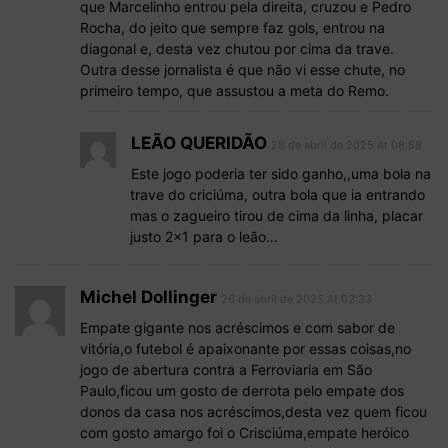
que Marcelinho entrou pela direita, cruzou e Pedro
Rocha, do jeito que sempre faz gols, entrou na
diagonal e, desta vez chutou por cima da trave.
Outra desse jornalista é que não vi esse chute, no
primeiro tempo, que assustou a meta do Remo.
LEÃO QUERIDÃO
28 de abril de 2025 At 08:58
Este jogo poderia ter sido ganho,,uma bola na
trave do criciúma, outra bola que ia entrando
mas o zagueiro tirou de cima da linha, placar
justo 2×1 para o leão…
Michel Dollinger
26 de abril de 2025 At 02:33
Empate gigante nos acréscimos e com sabor de
vitória,o futebol é apaixonante por essas coisas,no
jogo de abertura contra a Ferroviaria em São
Paulo,ficou um gosto de derrota pelo empate dos
donos da casa nos acréscimos,desta vez quem ficou
com gosto amargo foi o Crisciúma,empate heróico