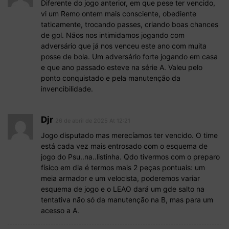
Diferente do jogo anterior, em que pese ter vencido,
vi um Remo ontem mais consciente, obediente
taticamente, trocando passes, criando boas chances
de gol. Nãos nos intimidamos jogando com
adversário que já nos venceu este ano com muita
posse de bola. Um adversário forte jogando em casa
e que ano passado esteve na série A. Valeu pelo
ponto conquistado e pela manutenção da
invencibilidade.
Djr
26 de abril de 2025 At 12:21
Jogo disputado mas merecíamos ter vencido. O time
está cada vez mais entrosado com o esquema de
jogo do Psu..na..listinha. Qdo tivermos com o preparo
físico em dia é termos mais 2 peças pontuais: um
meia armador e um velocista, poderemos variar
esquema de jogo e o LEAO dará um gde salto na
tentativa não só da manutenção na B, mas para um
acesso a A.