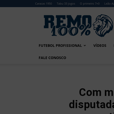
Caracas 1950
Tabu 33 jogos
O primeiro 7×0
Leão Az
Remo
100%
FUTEBOL PROFISSIONAL
VÍDEOS
FALE CONOSCO
Com me
disputad