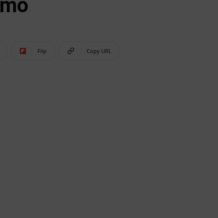
emo
Flip
Copy URL