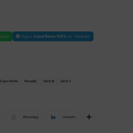
sApp
Siga o
Canal Remo 100%
no Telegram
Copa Verde
Parazão
Série B
Série C
WhatsApp
Linkedin