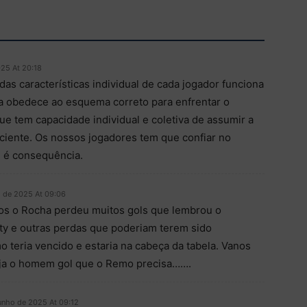
025 At 20:18
das características individual de cada jogador funciona
va obedece ao esquema correto para enfrentar o
e tem capacidade individual e coletiva de assumir a
iciente. Os nossos jogadores tem que confiar no
al é consequência.
o de 2025 At 09:06
os o Rocha perdeu muitos gols que lembrou o
ty e outras perdas que poderiam terem sido
 teria vencido e estaria na cabeça da tabela. Vanos
eja o homem gol que o Remo precisa…….
unho de 2025 At 09:12