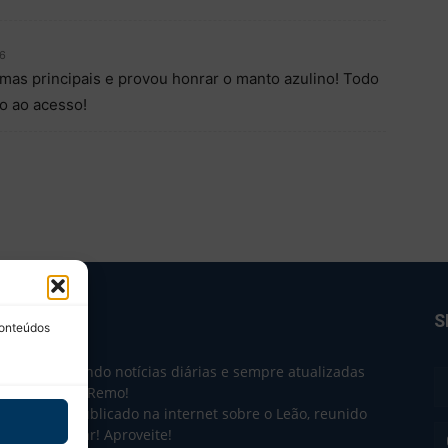
16
as principais e provou honrar o manto azulino! Todo
o ao acesso!
BRE NÓS
S
conteúdos
e 2004 trazendo notícias diárias e sempre atualizadas
e o Clube do Remo!
 o que sai publicado na internet sobre o Leão, reunido
m único lugar! Aproveite!