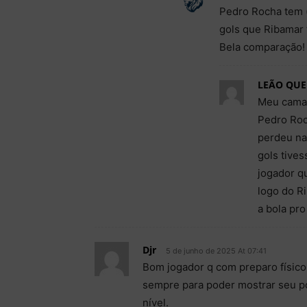
Pedro Rocha tem 
gols que Ribamar t
Bela comparação!
LEÃO QUE
Meu camar
Pedro Roc
perdeu na
gols tives
jogador q
logo do R
a bola pr
Djr
5 de junho de 2025 At 07:41
Bom jogador q com preparo físico
sempre para poder mostrar seu pote
nível.