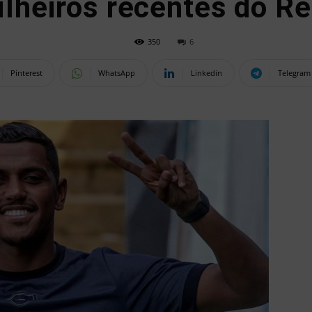
tilheiros recentes do R
350
6
Pinterest
WhatsApp
Linkedin
Telegram