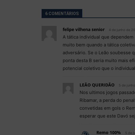
6 COMENTÁRIOS
felipe vilhena senior
4 de junho de 2
A tática individual que dependem 
muito bem quando a tática coleti
adversário. Se o Leão soubesse qu
ponta desta B seria muito mais ef
potencial coletivo que o individu
LEÃO QUERIDÃO
5 de junh
Nos ultimos jogos passad
Ribamar, a perda do penal
convetidas em gols o Remo
esperar que este Davó s
Remo 100%
5 de j