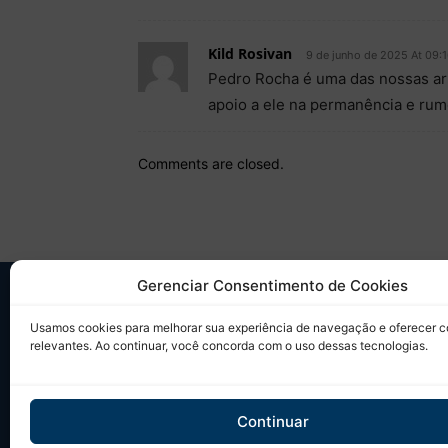
Kild Rosivan
9 de junho de 2025 At 09:
Pedro Rocha é uma das nossas arm
apoio a ele na permanência e rum
Comments are closed.
Gerenciar Consentimento de Cookies
SO
Usamos cookies para melhorar sua experiência de navegação e oferecer 
relevantes. Ao continuar, você concorda com o uso dessas tecnologias.
Desd
sobr
Tudo
Continuar
em u