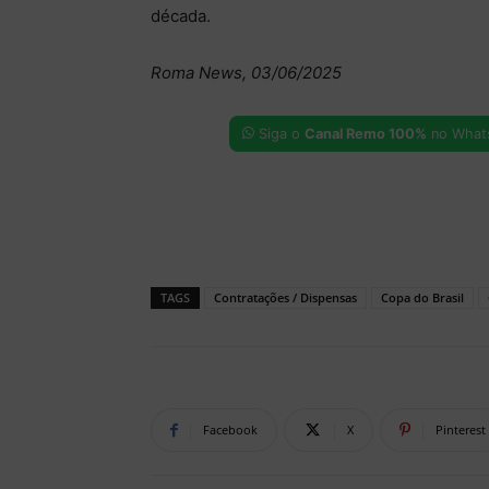
década.
Roma News, 03/06/2025
Siga o
Canal Remo 100%
no What
TAGS
Contratações / Dispensas
Copa do Brasil
Facebook
X
Pinterest