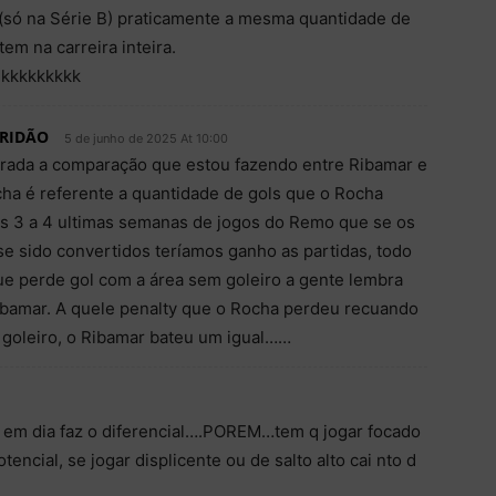
(só na Série B) praticamente a mesma quantidade de
em na carreira inteira.
 kkkkkkkkk
RIDÃO
5 de junho de 2025 At 10:00
ada a comparação que estou fazendo entre Ribamar e
ha é referente a quantidade de gols que o Rocha
s 3 a 4 ultimas semanas de jogos do Remo que se os
se sido convertidos teríamos ganho as partidas, todo
ue perde gol com a área sem goleiro a gente lembra
ibamar. A quele penalty que o Rocha perdeu recuando
o goleiro, o Ribamar bateu um igual……
 em dia faz o diferencial….POREM…tem q jogar focado
ncial, se jogar displicente ou de salto alto cai nto d