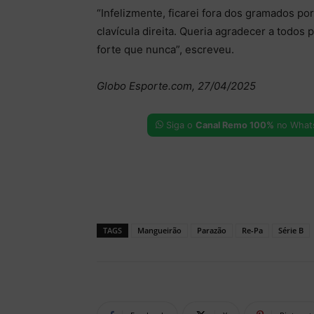
“Infelizmente, ficarei fora dos gramados po
clavícula direita. Queria agradecer a todos
forte que nunca”, escreveu.
Globo Esporte.com, 27/04/2025
Siga o
Canal Remo 100%
no What
TAGS
Mangueirão
Parazão
Re-Pa
Série B