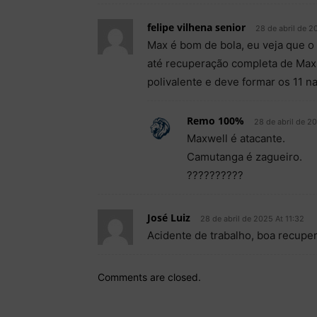
felipe vilhena senior
28 de abril de 2
Max é bom de bola, eu veja que 
até recuperação completa de Max
polivalente e deve formar os 11 n
Remo 100%
28 de abril de 2
Maxwell é atacante.
Camutanga é zagueiro.
??????????
José Luiz
28 de abril de 2025 At 11:32
Acidente de trabalho, boa recupe
Comments are closed.