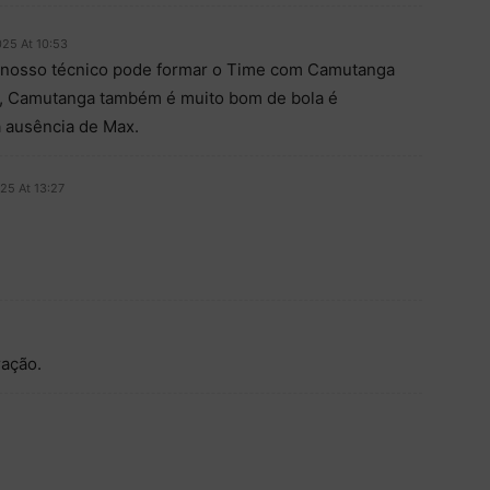
025 At 10:53
o nosso técnico pode formar o Time com Camutanga
, Camutanga também é muito bom de bola é
a ausência de Max.
025 At 13:27
ração.