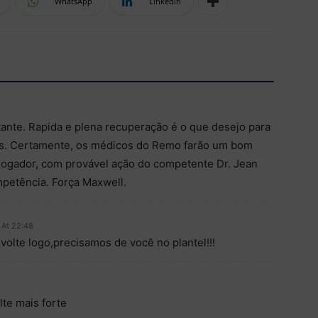
WhatsApp
Linkedin
ante. Rapida e plena recuperação é o que desejo para
s. Certamente, os médicos do Remo farão um bom
jogador, com provável ação do competente Dr. Jean
mpetência. Força Maxwell.
 At 22:48
olte logo,precisamos de você no plantel!!!
te mais forte