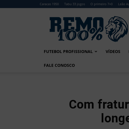
Caracas 1950
Tabu 33 jogos
O primeiro 7×0
Leão Az
Remo
100%
FUTEBOL PROFISSIONAL
VÍDEOS
FALE CONOSCO
Com fratur
long