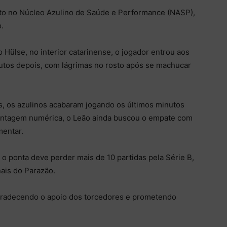
ento no Núcleo Azulino de Saúde e Performance (NASP),
.
 Hülse, no interior catarinense, o jogador entrou aos
tos depois, com lágrimas no rosto após se machucar
es, os azulinos acabaram jogando os últimos minutos
tagem numérica, o Leão ainda buscou o empate com
mentar.
 ponta deve perder mais de 10 partidas pela Série B,
nais do Parazão.
agradecendo o apoio dos torcedores e prometendo