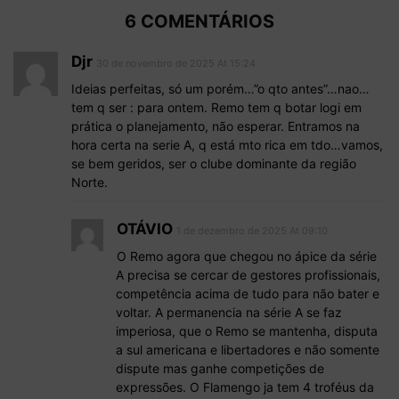
6 COMENTÁRIOS
Djr
30 de novembro de 2025 At 15:24
Ideias perfeitas, só um porém…”o qto antes”…nao…
tem q ser : para ontem. Remo tem q botar logi em
prática o planejamento, não esperar. Entramos na
hora certa na serie A, q está mto rica em tdo…vamos,
se bem geridos, ser o clube dominante da região
Norte.
OTÁVIO
1 de dezembro de 2025 At 09:10
O Remo agora que chegou no ápice da série
A precisa se cercar de gestores profissionais,
competência acima de tudo para não bater e
voltar. A permanencia na série A se faz
imperiosa, que o Remo se mantenha, disputa
a sul americana e libertadores e não somente
dispute mas ganhe competições de
expressões. O Flamengo ja tem 4 troféus da