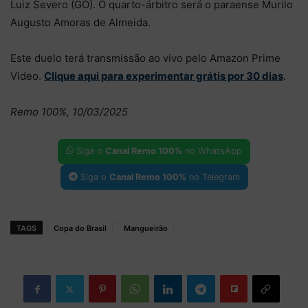
Luiz Severo (GO). O quarto-árbitro será o paraense Murilo
Augusto Amoras de Almeida.
Este duelo terá transmissão ao vivo pelo Amazon Prime
Video.
Clique aqui para experimentar grátis por 30 dias
.
Remo 100%, 10/03/2025
Siga o
Canal Remo 100%
no WhatsApp
Siga o
Canal Remo 100%
no Telegram
TAGS
Copa do Brasil
Mangueirão