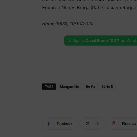
Eduardo Nunes Braga (RJ) e Luciano Rogge
Remo 100%, 10/10/2025
Siga o
Canal Remo 100%
no What
TAGS
Mangueirão
Re-Pa
Série B
Facebook
X
Pinterest