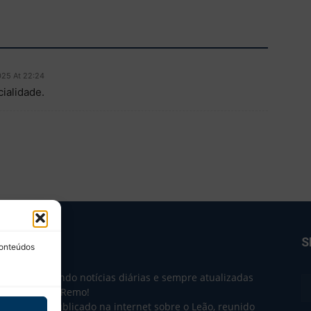
025 At 22:24
ialidade.
BRE NÓS
S
conteúdos
e 2004 trazendo notícias diárias e sempre atualizadas
e o Clube do Remo!
 o que sai publicado na internet sobre o Leão, reunido