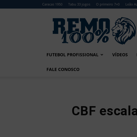
Caracas 1950
Tabu 33 jogos
O primeiro 7×0
Leão Az
Remo
100%
FUTEBOL PROFISSIONAL
VÍDEOS
FALE CONOSCO
CBF escala 