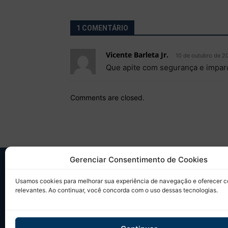
1 COMENTÁRIO
Vicente Barleta Jr.
10 de outubro de 2
Que apite com segurança e imparc
Comments are closed.
Gerenciar Consentimento de Cookies
SO
Usamos cookies para melhorar sua experiência de navegação e oferecer 
relevantes. Ao continuar, você concorda com o uso dessas tecnologias.
Desd
sobr
Tudo