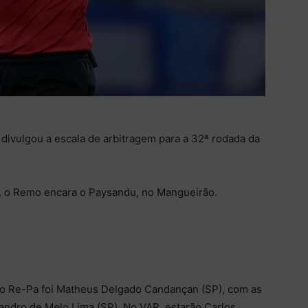
 divulgou a escala de arbitragem para a 32ª rodada da
30, o Remo encara o Paysandu, no Mangueirão.
ico Re-Pa foi Matheus Delgado Candançan (SP), com as
Evandro de Melo Lima (SP). No VAR, estarão Carlos