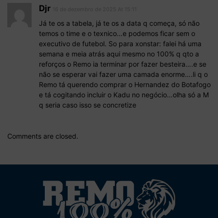
Djr
16 de dezembro de 2025 At 15:11
Já te os a tabela, já te os a data q começa, só não
temos o time e o texnico…e podemos ficar sem o
executivo de futebol. So para xonstar: falei há uma
semana e meia atrás aqui mesmo no 100% q qto a
reforços o Remo ia terminar por fazer besteira….e se
não se esperar vai fazer uma camada enorme….li q o
Remo tá querendo comprar o Hernandez do Botafogo
e tá cogitando incluir o Kadu no negócio…olha só a M
q seria caso isso se concretize
Comments are closed.