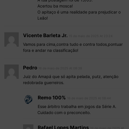
Acertou ba mosca!
O apitaço é uma realidade para prejudicar o
Leão!
Vicente Barleta Jr.
15 de maio de 2025 At 23:24
Vamos para cima,contra tudo e contra todos,pontuar
fora e andar na classificação!
Pedro
16 de maio de 2025 At 08:38
Juiz do Amapá que só apita pelada, putz, atenção
redobrada guerreiros.
Remo 100%
16 de maio de 2025 At 08:44
Esse árbitro trabalha em jogos da Série A.
Cuidado com o preconceito.
Rafael Lopes Martins
19 de maio de 2025 At