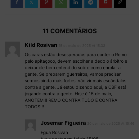
11 COMENTÁRIOS
Kild Rosivan
15 de maio de 2025 At 15:33
Os caras estão desesperados para conter o Remo
pelo apitaçooo, devem escolher a dedo o árbitro e
deixar ele bem entendido sobre como enrolar a
gente. Se preparem guerreiros, vamos precisar
sermos ainda mais fortes, vão vir mais escândalos
contra a gente. Já estou dizendo aqui, a CBF está
jogando contra a gente. Hoje é 15 de maio,
ANOTEM!!! REMO CONTRA TUDO E CONTRA
TODOS!!!
Josemar Figueira
20 de maio de 2025 At 15:46
Egua Rosivan
A tua postagem foi de 15/05.