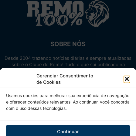
SOBRE NÓS
Desde 2004 trazendo notícias diárias e sempre atualizadas
sobre o Clube do Remo! Tudo o que sai publicado na
internet sobre o Leão, reunido em um único lugar!
Gerenciar Consentimento
Aproveite! Site não-oficial.
de Cookies
SIGA-NOS
Usamos cookies para melhorar sua experiência de navegação
e oferecer conteúdos relevantes. Ao continuar, você concorda
com o uso dessas tecnologias.
Continuar