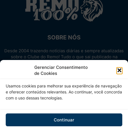
SOBRE NÓS
Desde 2004 trazendo notícias diárias e sempre atualizadas
sobre o Clube do Remo! Tudo o que sai publicado na
internet sobre o Leão, reunido em um único lugar!
Gerenciar Consentimento
Aproveite! Site não-oficial.
de Cookies
SIGA-NOS
Usamos cookies para melhorar sua experiência de navegação
e oferecer conteúdos relevantes. Ao continuar, você concorda
com o uso dessas tecnologias.
Continuar