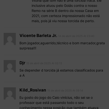
Vitória que tbm não é uma torcida fraca. Ele
inclusive atuou pelo Goiás contra o nosso
Remo na série B dentro da nossa Casa em
2021, com certeza impressionado não está
mais, pois já viu nossa torcida de perto.
Vicente Barleta Jr.
14 de abril de 2025 At 23:40
Bom jogador,aguerrido,técnico e bom marcador,grata
surpresa!!!
Djr
15 de abril de 2025 At 02:13
Se depender d torcida já estamos classificados para
a A
Kild_Rosivan
15 de abril de 2025 At 09:14
Eu gosto do jogo do Caio vinícius, não sei se o
professor que está passando todo o seu
conhecimento nessa posição que também atuava