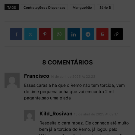
TAGS
Contratações / Dispensas
Mangueirão
Série B
8 COMENTÁRIOS
Francisco
14 de abril de 2025 At 22:23
Esses.caras a ha que o Remo não tem torcida, vem
de time pequena acha que vai emcontra 2 mil
pagante.sao uma piada
Kild_Rosivan
15 de abril de 2025 At 09:17
Respeita o cara rapaz. Ele conhece até muito
bem já a torcida do Remo, já jogou pelo