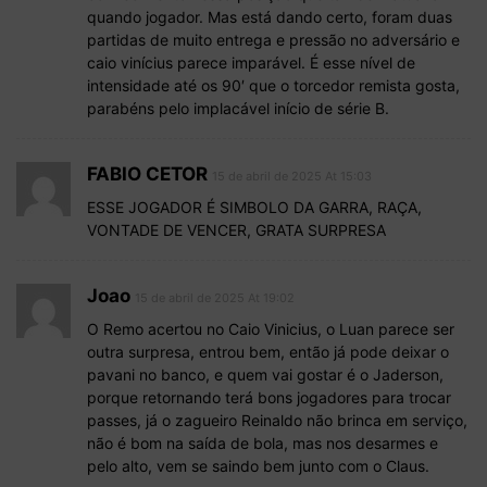
quando jogador. Mas está dando certo, foram duas
partidas de muito entrega e pressão no adversário e
caio vinícius parece imparável. É esse nível de
intensidade até os 90′ que o torcedor remista gosta,
parabéns pelo implacável início de série B.
FABIO CETOR
15 de abril de 2025 At 15:03
ESSE JOGADOR É SIMBOLO DA GARRA, RAÇA,
VONTADE DE VENCER, GRATA SURPRESA
Joao
15 de abril de 2025 At 19:02
O Remo acertou no Caio Vinicius, o Luan parece ser
outra surpresa, entrou bem, então já pode deixar o
pavani no banco, e quem vai gostar é o Jaderson,
porque retornando terá bons jogadores para trocar
passes, já o zagueiro Reinaldo não brinca em serviço,
não é bom na saída de bola, mas nos desarmes e
pelo alto, vem se saindo bem junto com o Claus.