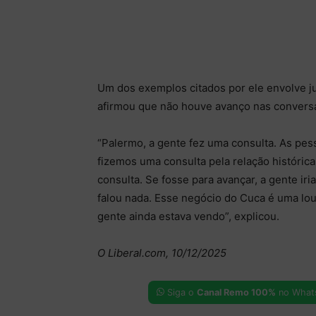
Um dos exemplos citados por ele envolve j
afirmou que não houve avanço nas convers
“Palermo, a gente fez uma consulta. As pe
fizemos uma consulta pela relação histórica
consulta. Se fosse para avançar, a gente ir
falou nada. Esse negócio do Cuca é uma louc
gente ainda estava vendo”, explicou.
O Liberal.com, 10/12/2025
Siga o
Canal Remo 100%
no What