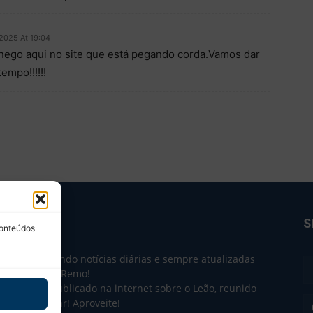
2025 At 19:04
nego aqui no site que está pegando corda.Vamos dar
mpo!!!!!!
BRE NÓS
S
conteúdos
e 2004 trazendo notícias diárias e sempre atualizadas
e o Clube do Remo!
 o que sai publicado na internet sobre o Leão, reunido
m único lugar! Aproveite!