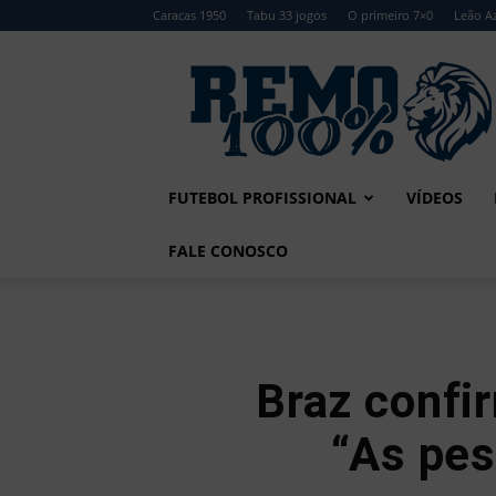
Caracas 1950
Tabu 33 jogos
O primeiro 7×0
Leão Az
Remo
100%
FUTEBOL PROFISSIONAL
VÍDEOS
FALE CONOSCO
Braz confi
“As pe