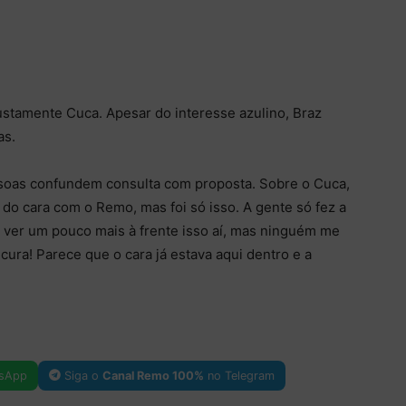
ustamente Cuca. Apesar do interesse azulino, Braz
as.
ssoas confundem consulta com proposta. Sobre o Cuca,
 do cara com o Remo, mas foi só isso. A gente só fez a
ia ver um pouco mais à frente isso aí, mas ninguém me
ura! Parece que o cara já estava aqui dentro e a
sApp
Siga o
Canal Remo 100%
no Telegram