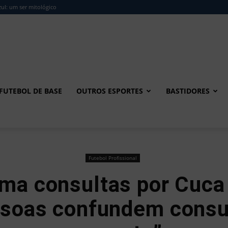
ul: um ser mitológico
FUTEBOL DE BASE
OUTROS ESPORTES
BASTIDORES
Futebol Profissional
rma consultas por Cuca
ssoas confundem consu