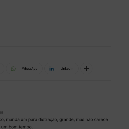
WhatsApp
Linkedin
25
co, manda um para distração, grande, mas não carece
or um bom tempo.