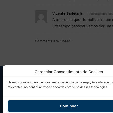
Vicente Barleta Jr.
11 de dezembro de 
A imprensa quer tumultuar e tem 
um tempo pessoal,vamos dar um te
Comments are closed.
Gerenciar Consentimento de Cookies
SO
Usamos cookies para melhorar sua experiência de navegação e oferecer 
relevantes. Ao continuar, você concorda com o uso dessas tecnologias.
Desd
sobr
Tudo
Continuar
em u