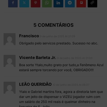
5 COMENTÁRIOS
Francisco
9 de junho de 2025 At 21:29
Obrigado pelo servicos prestado. Sucesso no abc.
Vicente Barleta Jr.
9 de junho de 2025 At 21:53
Boa sorte Ytalo,muito grato por tudo,a Fenômeno Azul
estará sempre torcendo por você, OBRIGADO!!!
LEÃO QUERIDÃO
10 de junho de 2025 At 08:27
Ytalo e Gabriel martins fora, agora a diretoria tem que
dar um jeito de dispensar o VIZEU jogador ruim com
um salário de 250 mil reais é queimar dinheiro na
fogueira de S. João.