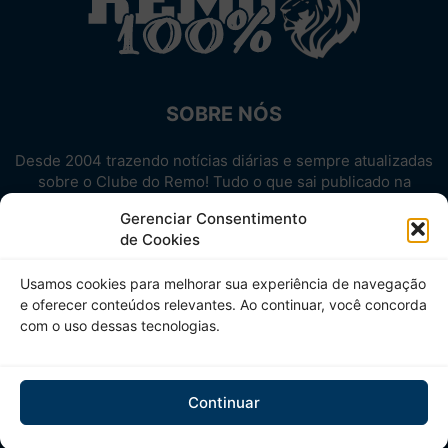
SOBRE NÓS
Desde 2004 trazendo notícias diárias e sempre atualizadas
sobre o Clube do Remo! Tudo o que sai publicado na
internet sobre o Leão, reunido em um único lugar!
Gerenciar Consentimento
Aproveite! Site não-oficial.
de Cookies
SIGA-NOS
Usamos cookies para melhorar sua experiência de navegação
e oferecer conteúdos relevantes. Ao continuar, você concorda
com o uso dessas tecnologias.
Continuar