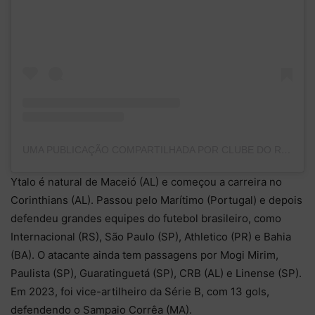
UMA PUBLICAÇÃO COMPARTILHADA POR CLUBE DO REMO (@CLUBEDOREMO)
Ytalo é natural de Maceió (AL) e começou a carreira no
Corinthians (AL). Passou pelo Marítimo (Portugal) e depois
defendeu grandes equipes do futebol brasileiro, como
Internacional (RS), São Paulo (SP), Athletico (PR) e Bahia
(BA). O atacante ainda tem passagens por Mogi Mirim,
Paulista (SP), Guaratinguetá (SP), CRB (AL) e Linense (SP).
Em 2023, foi vice-artilheiro da Série B, com 13 gols,
defendendo o Sampaio Corrêa (MA).