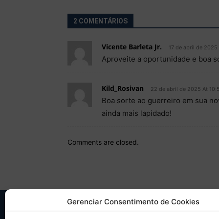
2 COMENTÁRIOS
Vicente Barleta Jr.
17 de abril de 2025
Aproveite a oportunidade e boa s
Kild_Rosivan
22 de abril de 2025 At 10:
Boa sorte ao guerreiro em sua no
ainda mais lapidado!
Comments are closed.
Gerenciar Consentimento de Cookies
SO