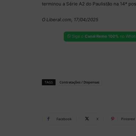
terminou a Série A2 do Paulistão na 14ª po
O Liberal.com, 17/04/2025
Siga o
Canal Remo 100%
no What
TAGS
Contratações / Dispensas
Facebook
X
Pinterest