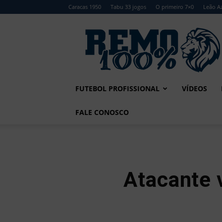
Caracas 1950
Tabu 33 jogos
O primeiro 7×0
Leão Az
Remo
100%
FUTEBOL PROFISSIONAL
VÍDEOS
FALE CONOSCO
Atacante 