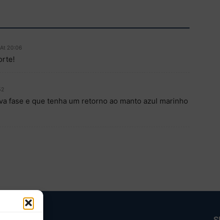
 At 20:06
orte!
52
va fase e que tenha um retorno ao manto azul marinho
BRE NÓS
S