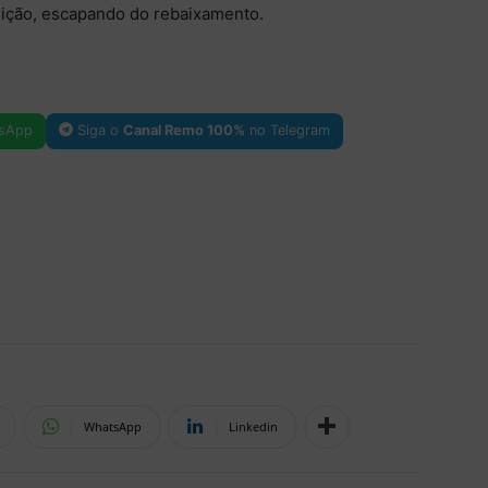
sição, escapando do rebaixamento.
sApp
Siga o
Canal Remo 100%
no Telegram
WhatsApp
Linkedin