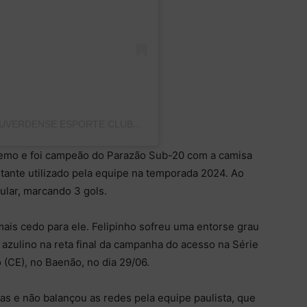
UMA PUBLICAÇÃO COMPARTILHADA POR LUVERDENSE ESPORTE CLUBE (@LUVERDENSEESPORTECLUBE)
 Remo e foi campeão do Parazão Sub-20 com a camisa
astante utilizado pela equipe na temporada 2024. Ao
tular, marcando 3 gols.
is cedo para ele. Felipinho sofreu uma entorse grau
 azulino na reta final da campanha do acesso na Série
o (CE), no Baenão, no dia 29/06.
das e não balançou as redes pela equipe paulista, que