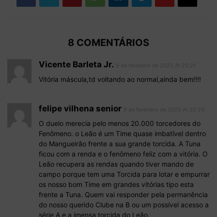
8 COMENTÁRIOS
Vicente Barleta Jr.
9 de fevereiro de 2025 At 20:21
Vitória máscula,td voltando ao normal,ainda bem!!!!
felipe vilhena senior
9 de fevereiro de 2025 At 20:24
O duelo merecia pelo menos 20.000 torcedores do
Fenômeno. o Leão é um Time quase imbatível dentro
do Mangueirão frente a sua grande torcida. A Tuna
ficou com a renda e o fenômeno feliz com a vitória. O
Leão recupera as rendas quando tiver mando de
campo porque tem uma Torcida para lotar e empurrar
os nosso bom Time em grandes vitórias tipo esta
frente a Tuna. Quem vai responder pela permanência
do nosso querido Clube na B ou um possível acesso a
série A e a imensa torcida do Leão.