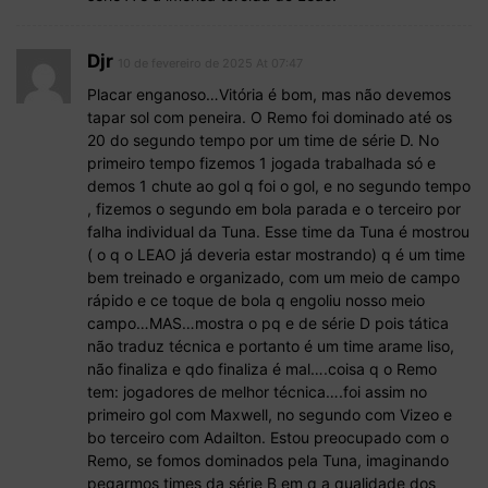
Djr
10 de fevereiro de 2025 At 07:47
Placar enganoso…Vitória é bom, mas não devemos
tapar sol com peneira. O Remo foi dominado até os
20 do segundo tempo por um time de série D. No
primeiro tempo fizemos 1 jogada trabalhada só e
demos 1 chute ao gol q foi o gol, e no segundo tempo
, fizemos o segundo em bola parada e o terceiro por
falha individual da Tuna. Esse time da Tuna é mostrou
( o q o LEAO já deveria estar mostrando) q é um time
bem treinado e organizado, com um meio de campo
rápido e ce toque de bola q engoliu nosso meio
campo…MAS…mostra o pq e de série D pois tática
não traduz técnica e portanto é um time arame liso,
não finaliza e qdo finaliza é mal….coisa q o Remo
tem: jogadores de melhor técnica….foi assim no
primeiro gol com Maxwell, no segundo com Vizeo e
bo terceiro com Adailton. Estou preocupado com o
Remo, se fomos dominados pela Tuna, imaginando
pegarmos times da série B em q a qualidade dos