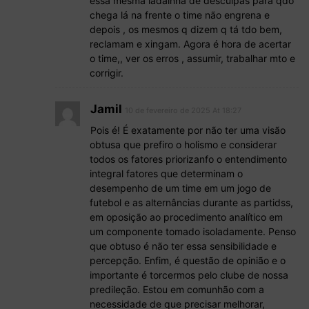
essa mesma ladainha de desculpas para qdo
chega lá na frente o time não engrena e
depois , os mesmos q dizem q tá tdo bem,
reclamam e xingam. Agora é hora de acertar
o time,, ver os erros , assumir, trabalhar mto e
corrigir.
Jamil
10 de fevereiro de 2025 At 18:27
Pois é! É exatamente por não ter uma visão
obtusa que prefiro o holismo e considerar
todos os fatores priorizanfo o entendimento
integral fatores que determinam o
desempenho de um time em um jogo de
futebol e as alternâncias durante as partidss,
em oposição ao procedimento analítico em
um componente tomado isoladamente. Penso
que obtuso é não ter essa sensibilidade e
percepção. Enfim, é questão de opinião e o
importante é torcermos pelo clube de nossa
predileção. Estou em comunhão com a
necessidade de que precisar melhorar,