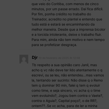
que veio do Coritiba, com menos de cinco
minutos, por um passe errado. Daí fica difícil.
Por fim, ponha crédito no trabalho do
Treinador, acredito no plantel e entendo que
tudo está e estará se encaminhando da
melhor maneira. Desde que a imprensa bicolor
e a torcida intolerante, deixe o trabalho fluir.
Para mim, ainda não tem motivo e nem tempo
para se profetizar desgraça.
Djr
10 de fevereiro de 2025 At 12:08
Tb respeito a sua opinião caro Janil, mas
acho q vc não deve ter lido atentamente o q
escrevi, ou se leu, não entendeu…mas vamos
la, tentando ser sucinto: Não disse q o Remo
tem q dominar 90 min, falei q tem q evoluir
como time, e seja sincero, vc acha q o time
vem evoluindo?, Jogou bem contra o Vaete?,
contra o Aguia?, Capital poço?, o de RR?,
ontem??..Se vc acha, para de ler a minha