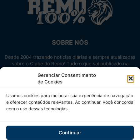
SOBRE NÓS
Desde 2004 trazendo notícias diárias e sempre atualizadas
sobre o Clube do Remo! Tudo o que sai publicado na
internet sobre o Leão, reunido em um único lugar!
Gerenciar Consentimento
Aproveite! Site não-oficial.
de Cookies
SIGA-NOS
Usamos cookies para melhorar sua experiência de navegação
e oferecer conteúdos relevantes. Ao continuar, você concorda
com o uso dessas tecnologias.
Continuar