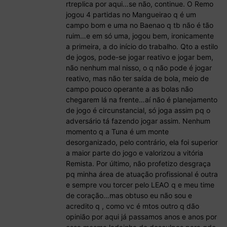
rtreplica por aqui…se não, continue. O Remo
jogou 4 partidas no Mangueirao q é um
campo bom e uma no Baenao q tb não é tão
ruim…e em só uma, jogou bem, ironicamente
a primeira, a do início do trabalho. Qto a estilo
de jogos, pode-se jogar reativo e jogar bem,
não nenhum mal nisso, o q não pode é jogar
reativo, mas não ter saída de bola, meio de
campo pouco operante a as bolas não
chegarem lá na frente…aí não é planejamento
de jogo é circunstancial, só joga assim pq o
adversário tá fazendo jogar assim. Nenhum
momento q a Tuna é um monte
desorganizado, pelo contrário, ela foi superior
a maior parte do jogo e valorizou a vitória
Remista. Por último, não profetizo desgraça
pq minha área de atuação profissional é outra
e sempre vou torcer pelo LEAO q e meu time
de coração…mas obtuso eu não sou e
acredito q , como vc é mtos outro q dão
opinião por aqui já passamos anos e anos por