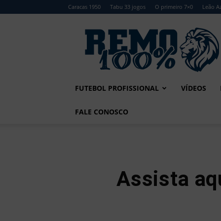
Caracas 1950
Tabu 33 jogos
O primeiro 7×0
Leão Az
Remo
100%
FUTEBOL PROFISSIONAL
VÍDEOS
FALE CONOSCO
Assista aq