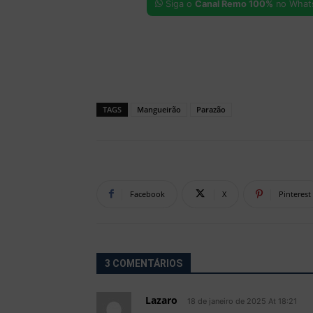
Siga o
Canal Remo 100%
no What
TAGS
Mangueirão
Parazão
Facebook
X
Pinterest
3 COMENTÁRIOS
Lazaro
18 de janeiro de 2025 At 18:21