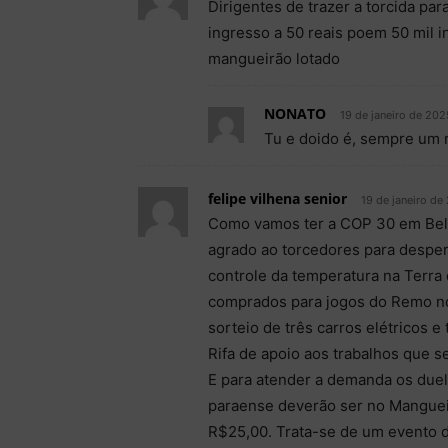
Dirigentes de trazer a torcida pa
ingresso a 50 reais poem 50 mil i
mangueirão lotado
NONATO
19 de janeiro de 202
Tu e doido é, sempre um 
felipe vilhena senior
19 de janeiro de
Como vamos ter a COP 30 em Belé
agrado ao torcedores para desper
controle da temperatura na Terra 
comprados para jogos do Remo no
sorteio de três carros elétricos 
Rifa de apoio aos trabalhos que
E para atender a demanda os du
paraense deverão ser no Mangueir
R$25,00. Trata-se de um evento d