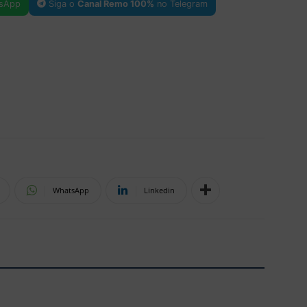
sApp
Siga o
Canal Remo 100%
no Telegram
WhatsApp
Linkedin