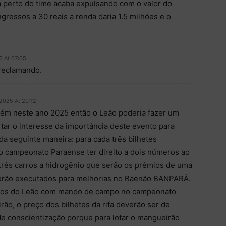
ra perto do time acaba expulsando com o valor do
ngressos a 30 reais a renda daria 1.5 milhões e o
5 At 07:05
reclamando.
 2025 At 20:12
m neste ano 2025 então o Leão poderia fazer um
tar o interesse da importância deste evento para
da seguinte maneira: para cada três bilhetes
 campeonato Paraense ter direito a dois números ao
e três carros a hidrogênio que serão os prêmios de uma
 serão executados para melhorias no Baenão BANPARÁ.
elos do Leão com mando de campo no campeonato
ão, o preço dos bilhetes da rifa deverão ser de
e conscientização porque para lotar o mangueirão