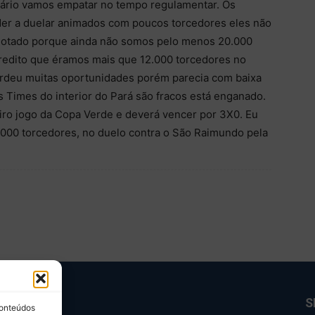
rário vamos empatar no tempo regulamentar. Os
er a duelar animados com poucos torcedores eles não
lotado porque ainda não somos pelo menos 20.000
redito que éramos mais que 12.000 torcedores no
erdeu muitas oportunidades porém parecia com baixa
Times do interior do Pará são fracos está enganado.
eiro jogo da Copa Verde e deverá vencer por 3X0. Eu
000 torcedores, no duelo contra o São Raimundo pela
BRE NÓS
S
conteúdos