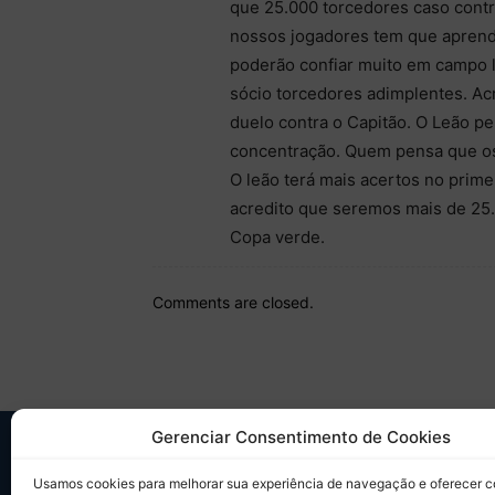
que 25.000 torcedores caso cont
nossos jogadores tem que aprend
poderão confiar muito em campo 
sócio torcedores adimplentes. Ac
duelo contra o Capitão. O Leão p
concentração. Quem pensa que os 
O leão terá mais acertos no prim
acredito que seremos mais de 25.
Copa verde.
Comments are closed.
Gerenciar Consentimento de Cookies
SO
Usamos cookies para melhorar sua experiência de navegação e oferecer 