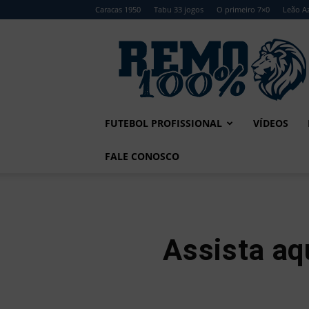
Caracas 1950
Tabu 33 jogos
O primeiro 7×0
Leão Az
Remo
100%
FUTEBOL PROFISSIONAL
VÍDEOS
FALE CONOSCO
Assista aq