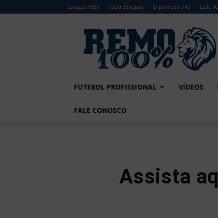
Caracas 1950
Tabu 33 jogos
O primeiro 7×0
Leão Az
Remo
100%
FUTEBOL PROFISSIONAL
VÍDEOS
FALE CONOSCO
Assista aq