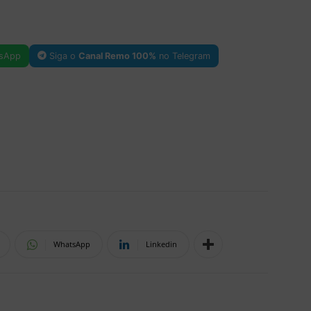
sApp
Siga o
Canal Remo 100%
no Telegram
WhatsApp
Linkedin