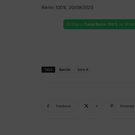
Remo 100%, 20/09/2025
Siga o
Canal Remo 100%
no What
TAGS
Baenão
Série B
Facebook
X
Pinterest