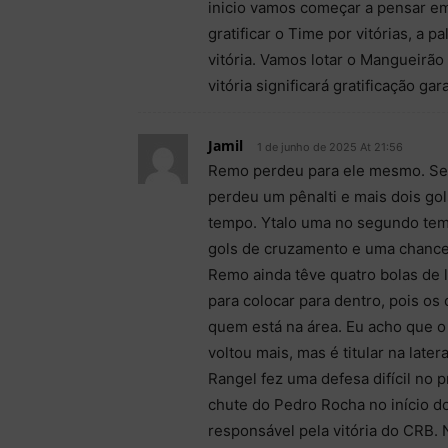
inicio vamos começar a pensar em
gratificar o Time por vitórias, a p
vitória. Vamos lotar o Mangueirão
vitória significará gratificação ga
Jamil
1 de junho de 2025 At 21:56
Remo perdeu para ele mesmo. Sem 
perdeu um pênalti e mais dois gols
tempo. Ytalo uma no segundo temp
gols de cruzamento e uma chance 
Remo ainda têve quatro bolas de 
para colocar para dentro, pois o
quem está na área. Eu acho que o 
voltou mais, mas é titular na late
Rangel fez uma defesa difícil no 
chute do Pedro Rocha no início do
responsável pela vitória do CRB. 