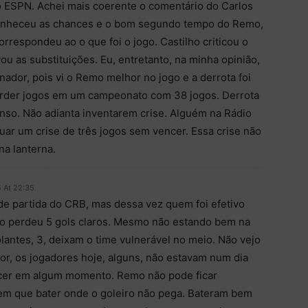
o ESPN. Achei mais coerente o comentário do Carlos
conheceu as chances e o bom segundo tempo do Remo,
orrespondeu ao o que foi o jogo. Castilho criticou o
ou as substituições. Eu, entretanto, na minha opinião,
nador, pois vi o Remo melhor no jogo e a derrota foi
 perder jogos em um campeonato com 38 jogos. Derrota
nso. Não adianta inventarem crise. Alguém na Rádio
uar um crise de três jogos sem vencer. Essa crise não
na lanterna.
5 At 22:35
e partida do CRB, mas dessa vez quem foi efetivo
mo perdeu 5 gols claros. Mesmo não estando bem na
lantes, 3, deixam o time vulnerável no meio. Não vejo
or, os jogadores hoje, alguns, não estavam num dia
ecer em algum momento. Remo não pode ficar
tem que bater onde o goleiro não pega. Bateram bem