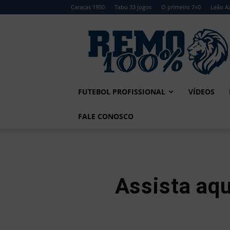
Caracas 1950
Tabu 33 jogos
O primeiro 7×0
Leão Az
Remo
100%
FUTEBOL PROFISSIONAL
VÍDEOS
FALE CONOSCO
Assista aqu