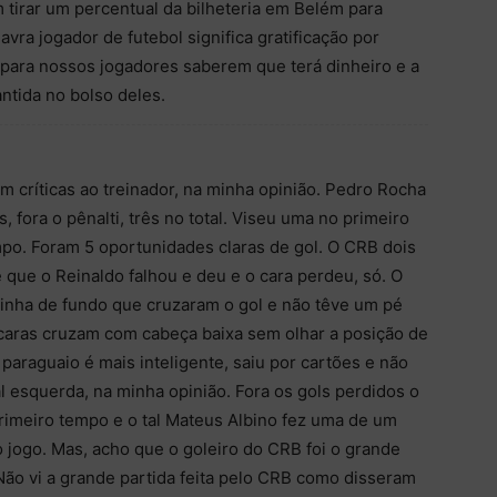
 tirar um percentual da bilheteria em Belém para
alavra jogador de futebol significa gratificação por
 para nossos jogadores saberem que terá dinheiro e a
rantida no bolso deles.
críticas ao treinador, na minha opinião. Pedro Rocha
, fora o pênalti, três no total. Viseu uma no primeiro
o. Foram 5 oportunidades claras de gol. O CRB dois
que o Reinaldo falhou e deu e o cara perdeu, só. O
linha de fundo que cruzaram o gol e não têve um pé
s caras cruzam com cabeça baixa sem olhar a posição de
paraguaio é mais inteligente, saiu por cartões e não
ral esquerda, na minha opinião. Fora os gols perdidos o
primeiro tempo e o tal Mateus Albino fez uma de um
 jogo. Mas, acho que o goleiro do CRB foi o grande
Não vi a grande partida feita pelo CRB como disseram