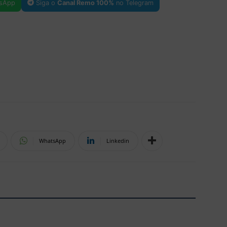
sApp
Siga o
Canal Remo 100%
no Telegram
WhatsApp
Linkedin