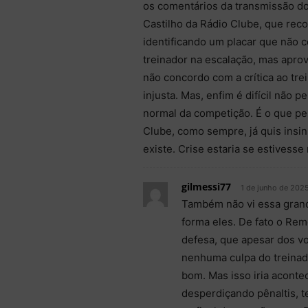
os comentários da transmissão d
Castilho da Rádio Clube, que re
identificando um placar que não c
treinador na escalação, mas aprov
não concordo com a crítica ao trei
injusta. Mas, enfim é difícil não
normal da competição. É o que pe
Clube, como sempre, já quis insin
existe. Crise estaria se estivesse 
gilmessi77
1 de junho de 202
Também não vi essa grand
forma eles. De fato o Re
defesa, que apesar dos vo
nenhuma culpa do treinad
bom. Mas isso iria acont
desperdiçando pênaltis, 