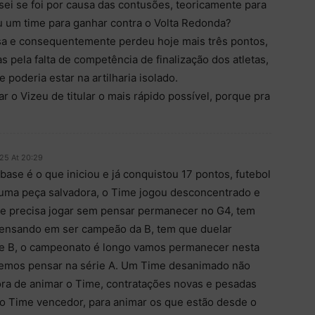
sei se foi por causa das contusões, teoricamente para
u um time para ganhar contra o Volta Redonda?
sa e consequentemente perdeu hoje mais três pontos,
s pela falta de competência de finalização dos atletas,
poderia estar na artilharia isolado.
ar o Vizeu de titular o mais rápido possível, porque pra
025 At 20:29
ase é o que iniciou e já conquistou 17 pontos, futebol
 uma peça salvadora, o Time jogou desconcentrado e
me precisa jogar sem pensar permanecer no G4, tem
pensando em ser campeão da B, tem que duelar
e B, o campeonato é longo vamos permanecer nesta
odemos pensar na série A. Um Time desanimado não
ra de animar o Time, contratações novas e pesadas
o Time vencedor, para animar os que estão desde o