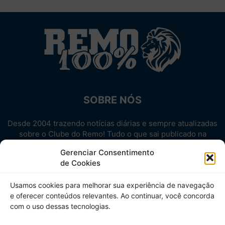
SOBRE NÓS
Desde 2004 trazendo notícias diárias e sempre atualizadas
sobre o Clube do Remo! Tudo o que sai publicado na
internet sobre o Leão, reunido em um único lugar!
Gerenciar Consentimento
Aproveite! Site não-oficial.
de Cookies
SIGA-NOS
Usamos cookies para melhorar sua experiência de navegação
e oferecer conteúdos relevantes. Ao continuar, você concorda
com o uso dessas tecnologias.