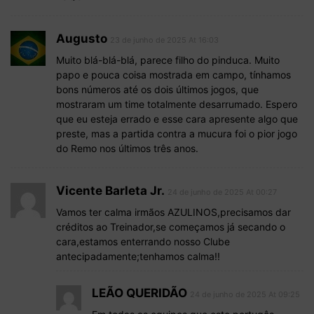
Augusto
23 de junho de 2025 At 16:03
Muito blá-blá-blá, parece filho do pinduca. Muito
papo e pouca coisa mostrada em campo, tínhamos
bons números até os dois últimos jogos, que
mostraram um time totalmente desarrumado. Espero
que eu esteja errado e esse cara apresente algo que
preste, mas a partida contra a mucura foi o pior jogo
do Remo nos últimos três anos.
Vicente Barleta Jr.
24 de junho de 2025 At 00:27
Vamos ter calma irmãos AZULINOS,precisamos dar
créditos ao Treinador,se começamos já secando o
cara,estamos enterrando nosso Clube
antecipadamente;tenhamos calma!!
LEÃO QUERIDÃO
24 de junho de 2025 At 09:25