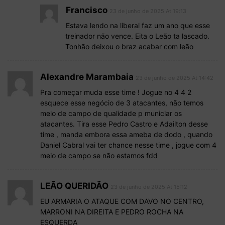
Francisco
23 de junho de 2025 At 19:13
Estava lendo na liberal faz um ano que esse
treinador não vence. Eita o Leão ta lascado.
Tonhão deixou o braz acabar com leão
Alexandre Marambaia
23 de junho de 2025 At 14:42
Pra começar muda esse time ! Jogue no 4 4 2
esquece esse negócio de 3 atacantes, não temos
meio de campo de qualidade p municiar os
atacantes. Tira esse Pedro Castro e Adailton desse
time , manda embora essa ameba de dodo , quando
Daniel Cabral vai ter chance nesse time , jogue com 4
meio de campo se não estamos fdd
LEÃO QUERIDÃO
23 de junho de 2025 At 15:12
EU ARMARIA O ATAQUE COM DAVO NO CENTRO,
MARRONI NA DIREITA E PEDRO ROCHA NA
ESQUERDA