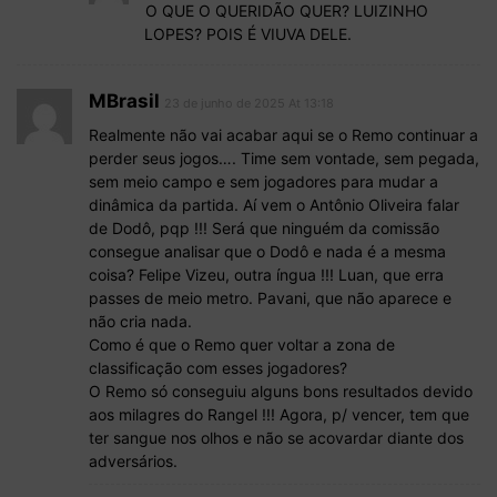
O QUE O QUERIDÃO QUER? LUIZINHO
LOPES? POIS É VIUVA DELE.
MBrasil
23 de junho de 2025 At 13:18
Realmente não vai acabar aqui se o Remo continuar a
perder seus jogos…. Time sem vontade, sem pegada,
sem meio campo e sem jogadores para mudar a
dinâmica da partida. Aí vem o Antônio Oliveira falar
de Dodô, pqp !!! Será que ninguém da comissão
consegue analisar que o Dodô e nada é a mesma
coisa? Felipe Vizeu, outra íngua !!! Luan, que erra
passes de meio metro. Pavani, que não aparece e
não cria nada.
Como é que o Remo quer voltar a zona de
classificação com esses jogadores?
O Remo só conseguiu alguns bons resultados devido
aos milagres do Rangel !!! Agora, p/ vencer, tem que
ter sangue nos olhos e não se acovardar diante dos
adversários.