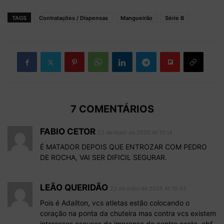
TAGS
Contratações / Dispensas
Mangueirão
Série B
7 COMENTÁRIOS
FABIO CETOR
22 de maio de 2025 At 10:14
É MATADOR DEPOIS QUE ENTROZAR COM PEDRO
DE ROCHA, VAI SER DIFICIL SEGURAR.
LEÃO QUERIDÃO
22 de maio de 2025 At 10:43
Pois é Adailton, vcs atletas estão colocando o
coração na ponta da chuteira mas contra vcs existem
interesses escusos da imprensa do centro oeste, cbf,