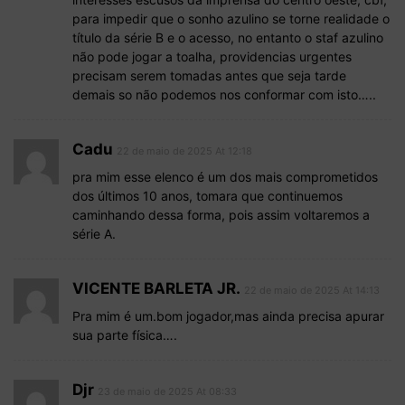
para impedir que o sonho azulino se torne realidade o
título da série B e o acesso, no entanto o staf azulino
não pode jogar a toalha, providencias urgentes
precisam serem tomadas antes que seja tarde
demais so não podemos nos conformar com isto…..
Cadu
22 de maio de 2025 At 12:18
pra mim esse elenco é um dos mais comprometidos
dos últimos 10 anos, tomara que continuemos
caminhando dessa forma, pois assim voltaremos a
série A.
VICENTE BARLETA JR.
22 de maio de 2025 At 14:13
Pra mim é um.bom jogador,mas ainda precisa apurar
sua parte física….
Djr
23 de maio de 2025 At 08:33