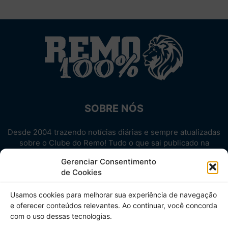
SOBRE NÓS
Desde 2004 trazendo notícias diárias e sempre atualizadas
sobre o Clube do Remo! Tudo o que sai publicado na
internet sobre o Leão, reunido em um único lugar!
Gerenciar Consentimento
Aproveite! Site não-oficial.
de Cookies
SIGA-NOS
Usamos cookies para melhorar sua experiência de navegação
e oferecer conteúdos relevantes. Ao continuar, você concorda
com o uso dessas tecnologias.