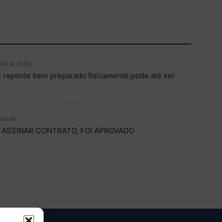
024 At 13:06
 repente bem preparado fisicamente,pode até ser
 09:48
 ASSINAR CONTRATO, FOI APROVADO