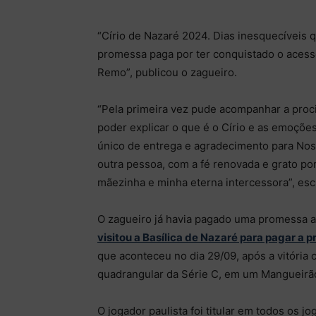
“Círio de Nazaré 2024. Dias inesquecíveis q
promessa paga por ter conquistado o acess
Remo”, publicou o zagueiro.
“Pela primeira vez pude acompanhar a proc
poder explicar o que é o Círio e as emoçõe
único de entrega e agradecimento para Nos
outra pessoa, com a fé renovada e grato po
mãezinha e minha eterna intercessora”, esc
O zagueiro já havia pagado uma promessa a
visitou a Basílica de Nazaré para pagar a 
que aconteceu no dia 29/09, após a vitória 
quadrangular da Série C, em um Mangueirão
O jogador paulista foi titular em todos os 