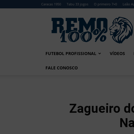
Caracas 1950
Tabu 33 jogos
O primeiro 7×0
Leão Az
Remo
100%
FUTEBOL PROFISSIONAL
VÍDEOS
FALE CONOSCO
Zagueiro d
Na