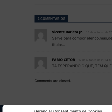
2 COMENTÁRIOS
Vicente Barleta Jr.
15 de outubro de 2
Serve para compor elenco,mas,de
titular…
FABIO CETOR
17 de outubro de 2024 At
TA ESPERANDO O QUE, TEM QUE
Comments are closed.
Gerenciar Consentimento de Cookies