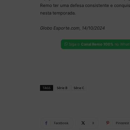
Remo ter uma defesa consistente e conquist
nesta temporada.
Globo Esporte.com, 14/10/2024
Siga o
Canal Remo 100%
no What
TAGS
Série B
Série C
Facebook
X
Pinterest