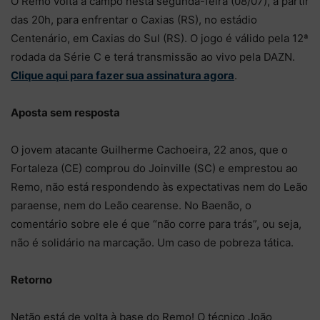
O Remo volta a campo nesta segunda-feira (08/07), a partir
das 20h, para enfrentar o Caxias (RS), no estádio
Centenário, em Caxias do Sul (RS). O jogo é válido pela 12ª
rodada da Série C e terá transmissão ao vivo pela DAZN.
Clique aqui para fazer sua assinatura agora
.
Aposta sem resposta
O jovem atacante Guilherme Cachoeira, 22 anos, que o
Fortaleza (CE) comprou do Joinville (SC) e emprestou ao
Remo, não está respondendo às expectativas nem do Leão
paraense, nem do Leão cearense. No Baenão, o
comentário sobre ele é que “não corre para trás”, ou seja,
não é solidário na marcação. Um caso de pobreza tática.
Retorno
Netão está de volta à base do Remo! O técnico João