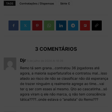
TAGS
Contratações / Dispensas
Série C
3 COMENTÁRIOS
Djr
5 de julho de 2024 At 18:36
Remo tá sem grana…contratou 36 jogadores até
agora, a maioria superfaturafos e contratou mal…isso
aliado ao risco de não se classificar não dá esperança
de trazer ninguém q realmente agrege ao time…vai
ter q ser com esses aí mesmo. Qto ao cascatinha…só
agora viram q ele não marca, q não tem consciência
tática????..onde estava o “analista” do Remo???