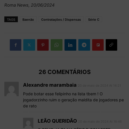
Roma News, 20/06/2024
TAGS
Baenão
Contratações / Dispensas
Série C
26 COMENTÁRIOS
Alexandre marambaia
20 de maio de 2024 At 14:21
Pode botar esse felipinho na lista tbem ! O
jogadorzinho ruim o geração maldita de jogadores pe
de rato
LEÃO QUERIDÃO
20 de maio de 2024 At 16:46