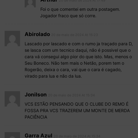
20 de maio de 2024 At 17:49
Foi o que comentei em outra postagem.
Jogador fraco que só corre.
Abirolado
20 de maio de 2024 At 15:23
Lascado por lascado e com o rumo ja traçado para D,
se lasca com um tecnico daqui, não é possivel que o
cara vá consegui algo pior do que isto. Mas, menos o
Seu Boneco. Não tem mais o Netão, porem tem o
Rogerão, deixa o cara, vai que o cara é cagado,
virado para lua e não da lua.
Jonilson
20 de maio de 2024 At 15:34
VCS ESTÃO PENSANDO QUE O CLUBE DO REMO É
FOSSA PRA VCS TRAZEREM UM MONTE DE MERDA
PACIÊNCIA
Garra Azul
20 de maio de 2024 At 15:34