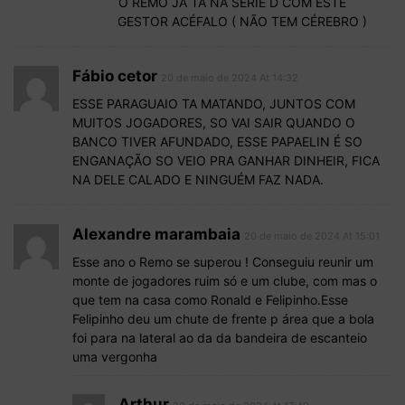
O REMO JA TA NA SÉRIE D COM ESTE
GESTOR ACÉFALO ( NÃO TEM CÉREBRO )
Fábio cetor
20 de maio de 2024 At 14:32
ESSE PARAGUAIO TA MATANDO, JUNTOS COM
MUITOS JOGADORES, SO VAI SAIR QUANDO O
BANCO TIVER AFUNDADO, ESSE PAPAELIN É SO
ENGANAÇÃO SO VEIO PRA GANHAR DINHEIR, FICA
NA DELE CALADO E NINGUÉM FAZ NADA.
Alexandre marambaia
20 de maio de 2024 At 15:01
Esse ano o Remo se superou ! Conseguiu reunir um
monte de jogadores ruim só e um clube, com mas o
que tem na casa como Ronald e Felipinho.Esse
Felipinho deu um chute de frente p área que a bola
foi para na lateral ao da da bandeira de escanteio
uma vergonha
Arthur