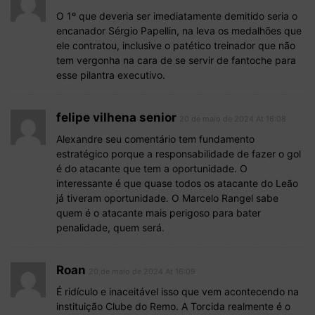
O 1º que deveria ser imediatamente demitido seria o
encanador Sérgio Papellin, na leva os medalhões que
ele contratou, inclusive o patético treinador que não
tem vergonha na cara de se servir de fantoche para
esse pilantra executivo.
felipe vilhena senior
20 de maio de 2024 At 16:08
Alexandre seu comentário tem fundamento
estratégico porque a responsabilidade de fazer o gol
é do atacante que tem a oportunidade. O
interessante é que quase todos os atacante do Leão
já tiveram oportunidade. O Marcelo Rangel sabe
quem é o atacante mais perigoso para bater
penalidade, quem será.
Roan
20 de maio de 2024 At 16:09
É ridículo e inaceitável isso que vem acontecendo na
instituição Clube do Remo. A Torcida realmente é o