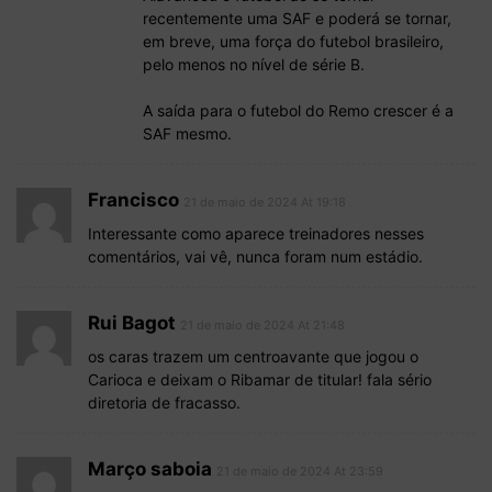
recentemente uma SAF e poderá se tornar,
em breve, uma força do futebol brasileiro,
pelo menos no nível de série B.
A saída para o futebol do Remo crescer é a
SAF mesmo.
Francisco
21 de maio de 2024 At 19:18
Interessante como aparece treinadores nesses
comentários, vai vê, nunca foram num estádio.
Rui Bagot
21 de maio de 2024 At 21:48
os caras trazem um centroavante que jogou o
Carioca e deixam o Ribamar de titular! fala sério
diretoria de fracasso.
Março saboia
21 de maio de 2024 At 23:59