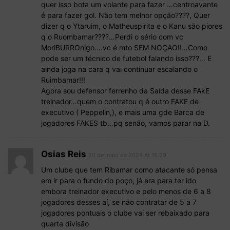
quer isso bota um volante para fazer …centroavante
é para fazer gol. Não tem melhor opção????, Quer
dizer q o Ytaruim, o Matheuspirita e o Kanu são piores
q o Ruombamar????…Perdi o sério com vc
MoriBURROnigo….vc é mto SEM NOÇAO!!…Como
pode ser um técnico de futebol falando isso???… E
ainda joga na cara q vai continuar escalando o
Ruimbamar!!!
Agora sou defensor ferrenho da Saída desse FAkE
treinador…quem o contratou q é outro FAKE de
executivo ( Peppelin,), e mais uma gde Barca de
jogadores FAKES tb…pq senão, vamos parar na D.
Osias Reis
20 de maio de 2024 At 16:29
Um clube que tem Ribamar como atacante só pensa
em ir para o fundo do poço, já era para ter ido
embora treinador executivo e pelo menos de 6 a 8
jogadores desses aí, se não contratar de 5 a 7
jogadores pontuais o clube vai ser rebaixado para
quarta divisão