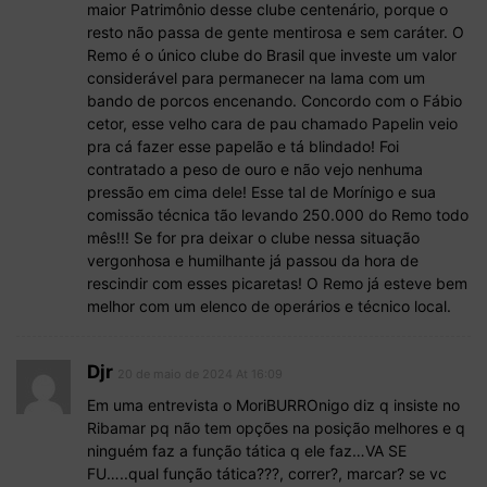
maior Patrimônio desse clube centenário, porque o
resto não passa de gente mentirosa e sem caráter. O
Remo é o único clube do Brasil que investe um valor
considerável para permanecer na lama com um
bando de porcos encenando. Concordo com o Fábio
cetor, esse velho cara de pau chamado Papelin veio
pra cá fazer esse papelão e tá blindado! Foi
contratado a peso de ouro e não vejo nenhuma
pressão em cima dele! Esse tal de Morínigo e sua
comissão técnica tão levando 250.000 do Remo todo
mês!!! Se for pra deixar o clube nessa situação
vergonhosa e humilhante já passou da hora de
rescindir com esses picaretas! O Remo já esteve bem
melhor com um elenco de operários e técnico local.
Djr
20 de maio de 2024 At 16:09
Em uma entrevista o MoriBURROnigo diz q insiste no
Ribamar pq não tem opções na posição melhores e q
ninguém faz a função tática q ele faz…VA SE
FU…..qual função tática???, correr?, marcar? se vc