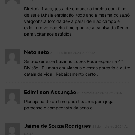
Diretoria fraca,gosta de enganar a toŕcida com time
de serie D.haja enrolação, todo ano a mesma coisa,só
vergonha.a torcida devia parar de ir ao campo e
exigir um verdadeiro time q honre a camisa do Remo
para voltar aos estádios.
Neto neto
21 de maio de 2024 At 00:12
Se trouxer esse Luizinho Lopes,Pode esperar a 4°
Divisão…Eu moro em Manaus e essas porcaria é outro
catala da vida , Rebaixamento certo .
Edimilson Assunção
21 de maio de 2024 At 08:07
Planejamento do time para titulares para joga
paraense e campeonato da seria c.
Jaime de Souza Rodrigues
21 de maio de 2024 At
08:43