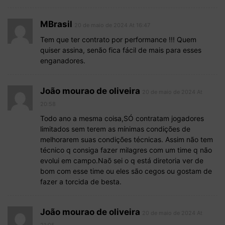
MBrasil
20 de maio de 2024 At 16:47
Tem que ter contrato por performance !!! Quem
quiser assina, senão fica fácil de mais para esses
enganadores.
João mourao de oliveira
20 de maio de 2024 At
20:58
Todo ano a mesma coisa,SÓ contratam jogadores
limitados sem terem as mínimas condições de
melhorarem suas condições técnicas. Assim não tem
técnico q consiga fazer milagres com um time q não
evolui em campo.Naõ sei o q está diretoria ver de
bom com esse time ou eles são cegos ou gostam de
fazer a torcida de besta.
João mourao de oliveira
20 de maio de 2024 At
21:05