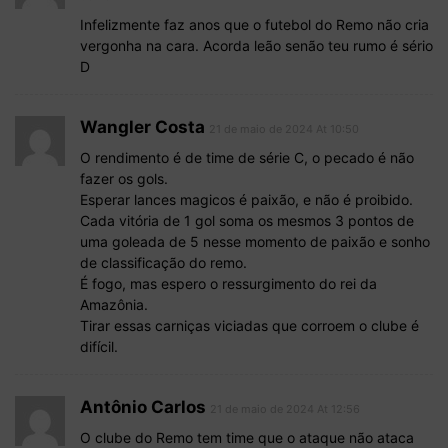
Infelizmente faz anos que o futebol do Remo não cria
vergonha na cara. Acorda leão senão teu rumo é sério
D
Wangler Costa
21 de maio de 2024 At 10:50
O rendimento é de time de série C, o pecado é não
fazer os gols.
Esperar lances magicos é paixão, e não é proibido.
Cada vitória de 1 gol soma os mesmos 3 pontos de
uma goleada de 5 nesse momento de paixão e sonho
de classificação do remo.
É fogo, mas espero o ressurgimento do rei da
Amazônia.
Tirar essas carniças viciadas que corroem o clube é
difícil.
Antônio Carlos
21 de maio de 2024 At 12:56
O clube do Remo tem time que o ataque não ataca