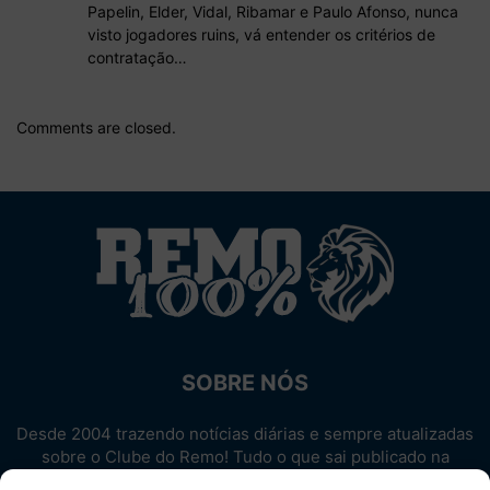
Papelin, Elder, Vidal, Ribamar e Paulo Afonso, nunca
visto jogadores ruins, vá entender os critérios de
contratação…
Comments are closed.
SOBRE NÓS
Desde 2004 trazendo notícias diárias e sempre atualizadas
sobre o Clube do Remo! Tudo o que sai publicado na
internet sobre o Leão, reunido em um único lugar!