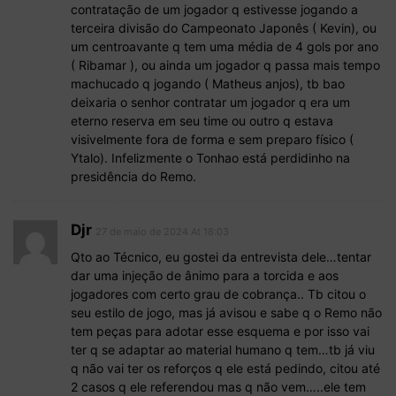
contratação de um jogador q estivesse jogando a
terceira divisão do Campeonato Japonês ( Kevin), ou
um centroavante q tem uma média de 4 gols por ano
( Ribamar ), ou ainda um jogador q passa mais tempo
machucado q jogando ( Matheus anjos), tb bao
deixaria o senhor contratar um jogador q era um
eterno reserva em seu time ou outro q estava
visivelmente fora de forma e sem preparo físico (
Ytalo). Infelizmente o Tonhao está perdidinho na
presidência do Remo.
Djr
27 de maio de 2024 At 18:03
Qto ao Técnico, eu gostei da entrevista dele…tentar
dar uma injeção de ânimo para a torcida e aos
jogadores com certo grau de cobrança.. Tb citou o
seu estilo de jogo, mas já avisou e sabe q o Remo não
tem peças para adotar esse esquema e por isso vai
ter q se adaptar ao material humano q tem…tb já viu
q não vai ter os reforços q ele está pedindo, citou até
2 casos q ele referendou mas q não vem…..ele tem