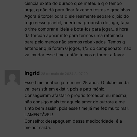
ciência exata do buraco q se meteu e q o tempo
urge, q não dá para ficar fazendo testes e gracinhas.
Agora é torcer oqra q ele realmente separe o joio do
trigo nesse plantel, acerto na proposta de jogo, faça
o time comprar a ideia e bota-los para jogar…é hora
da torcida apoiar mto para termos uma retomada
para pelo menos não sermos rebaixados. Temos q
entender q já foram 6 jogos, 1/3 do campeonato, não
vai mudar esse time, então temos q torcer a favor.
Ingrid
28 de maio de 2024 At 07:29
Esse time acabou já tem uns 25 anos. O clube ainda
vai persistir em existir, pois é patrimônio.
Conseguiram afastar o próprio torcedor, eu mesma,
não consigo mais ter aquele amor de outrora e me
sinto bem assim, pois esse time já me fez muito mal.
LAMENTÁVEL!.
Conselho: desapeguem dessa mediocridade, é a
melhor saída.