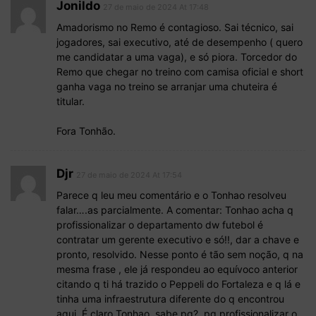
Jonildo
27 de maio de 2024 At 17:48
Amadorismo no Remo é contagioso. Sai técnico, sai
jogadores, sai executivo, até de desempenho ( quero
me candidatar a uma vaga), e só piora. Torcedor do
Remo que chegar no treino com camisa oficial e short
ganha vaga no treino se arranjar uma chuteira é
titular.
Fora Tonhão.
Djr
27 de maio de 2024 At 17:54
Parece q leu meu comentário e o Tonhao resolveu
falar….as parcialmente. A comentar: Tonhao acha q
profissionalizar o departamento dw futebol é
contratar um gerente executivo e só!!, dar a chave e
pronto, resolvido. Nesse ponto é tão sem noção, q na
mesma frase , ele já respondeu ao equívoco anterior
citando q ti há trazido o Peppeli do Fortaleza e q lá e
tinha uma infraestrutura diferente do q encontrou
aqui. É claro Tonhao..sabe pq?, pq profissionalizar o