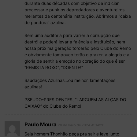
durante duas décadas com objetivo de indiciar,
processar e punir os depredadores e aventureiros
meliantes da centenária instituição. Abrirmos a “caixa
de pandora” azulina.
Sem uma auditoria para varrer a corrupção que
destrói e poderá levar a falência a instituição, nem
nossa próxima geração torcerão pelo Clube do Remo
e obviamente tampouco terão o prazer, a alegria e a
gloria de sentir a emoção no coração do que é ser
“REMISTA ROXO”, “DOENTE!”
Saudações Azulinas…ou melhor, lamentações
azulinas!
PSEUDO-PRESIDENTES, “LARGUEM AS ALÇAS DO
CAIXÃO” do Clube do Remo!
Paulo Moura
28 de maio de 2024 At 14:26
Seja homem Thonhão peça pra sair e leve junto