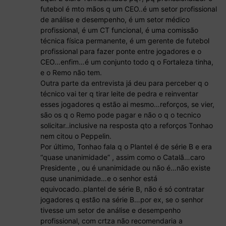
futebol é mto mãos q um CEO..é um setor profissional
de análise e desempenho, é um setor médico
profissional, é um CT funcional, é uma comissão
técnica física permanente, é um gerente de futebol
profissional para fazer ponte entre jogadores e o
CEO…enfim…é um conjunto todo q o Fortaleza tinha,
e o Remo não tem.
Outra parte da entrevista já deu para perceber q o
técnico vai ter q tirar leite de pedra e reinventar
esses jogadores q estão ai mesmo…reforços, se vier,
são os q o Remo pode pagar e não o q o tecnico
solicitar..inclusive na resposta qto a reforços Tonhao
nem citou o Peppelin.
Por último, Tonhao fala q o Plantel é de série B e era
“quase unanimidade” , assim como o Catalã…caro
Presidente , ou é unanimidade ou não é…não existe
quse unanimidade…e o senhor está
equivocado..plantel de série B, não é só contratar
jogadores q estão na série B…por ex, se o senhor
tivesse um setor de análise e desempenho
profissional, com crtza não recomendaria a