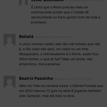
19 de janeiro de 2024 At 05:42
É certo que o Remo precisa mais um
centroavante porém que o Catalá dê
oportunidade ao Kanu garoto bom de bola e
promissor.
Boitatá
18 de janeiro de 2024 At 17:15
A unica certeza neste Leão tão mal tratado que não
é, e tão cedo não será, um clube ou um time
Mosqueteiro, o individualismo é o Norte, assim fica
dificil sonhar, o que se faz? Mais um lenda, não
amazonica, mas paraense.
Beatriz Passinho
18 de janeiro de 2024 At 18:08
Além do Ytalo eu tentaria trazer o Gabriel Poveda que
em 2022 marcou 12 gols na série B jogando também
pelo Sampaio, hoje ele está no Avaí.