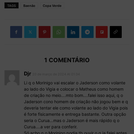
TAGS
Baenão
Copa Verde
1 COMENTÁRIO
Djr
20 de março de 2024 At 01:34
Li q o Morinigo vai escalar o Jaderson como volante
ao lado do Vigia e colocar o Matheus como homem
de criação no meio….mto bom….falei isso aqui, q o
Jaderson cono homem de criação não jogou bem e q
deveria tentar ele como volante ao lado do Vigia pois
é forte fisicamente e entrega bastante. Outra opção
seria o Curua…mas o Jaderson é mais rápido q o
Curua….a ver para conferir.
Só acho q o Morinigo podia tb ouvir o q ja falei antes