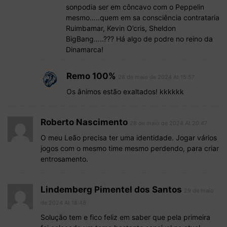
sonpodia ser em côncavo com o Peppelin
mesmo…..quem em sa consciência contrataria
Ruimbamar, Kevin O’cris, Sheldon
BigBang…..??? Há algo de podre no reino da
Dinamarca!
Remo 100%
28 de maio de 2024 At 15:57
Os ânimos estão exaltados! kkkkkk
Roberto Nascimento
28 de maio de 2024 At 20:47
O meu Leão precisa ter uma identidade. Jogar vários
jogos com o mesmo time mesmo perdendo, para criar
entrosamento.
Lindemberg Pimentel dos Santos
29 de maio
de 2024 At 18:48
Solução tem e fico feliz em saber que pela primeira