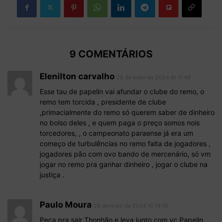
9 COMENTÁRIOS
Elenilton carvalho
28 de maio de 2024 At 11:49
Esse tau de papelin vai afundar o clube do remo, o
remo tem torcida , presidente de clube
,primacialmente do remo só querem saber de dinheiro
no bolso deles , e quem paga o preço somos nois
torcedores, , o campeonato paraense já era um
começo de turbulências no remo falta de jogadores ,
jogadores pão com ovo bando de mercenário, só vm
jogar no remo pra ganhar dinheiro , jogar o clube na
justiça .
Paulo Moura
28 de maio de 2024 At 14:19
Peça pra sair Thonhão e leva junto com vc Papelin,