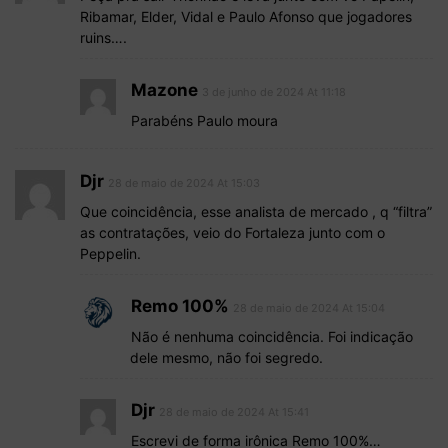
Ribamar, Elder, Vidal e Paulo Afonso que jogadores
ruins….
Mazone
3 de junho de 2024 At 11:18
Parabéns Paulo moura
Djr
28 de maio de 2024 At 15:03
Que coincidência, esse analista de mercado , q “filtra”
as contratações, veio do Fortaleza junto com o
Peppelin.
Remo 100%
28 de maio de 2024 At 15:04
Não é nenhuma coincidência. Foi indicação
dele mesmo, não foi segredo.
Djr
28 de maio de 2024 At 15:41
Escrevi de forma irônica Remo 100%…