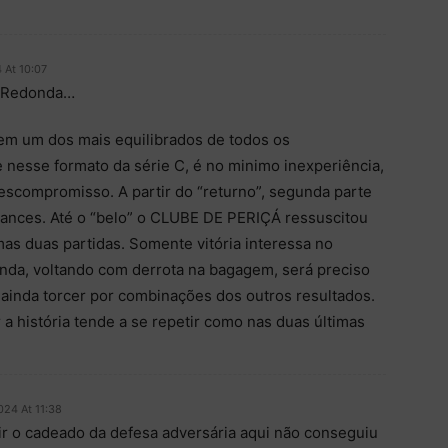
 At 10:07
a Redonda…
em um dos mais equilibrados de todos os
 nesse formato da série C, é no minimo inexperiência,
descompromisso. A partir do “returno”, segunda parte
hances. Até o “belo” o CLUBE DE PERIÇÁ ressuscitou
imas duas partidas. Somente vitória interessa no
onda, voltando com derrota na bagagem, será preciso
 ainda torcer por combinações dos outros resultados.
 a história tende a se repetir como nas duas últimas
024 At 11:38
ir o cadeado da defesa adversária aqui não conseguiu