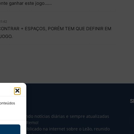
nte ganhar este jogo……
11:42
CONTRAR + ESPAÇOS, PORÉM TEM QUE DEFINIR EM
JOGO.
BRE NÓS
S
conteúdos
e 2004 trazendo notícias diárias e sempre atualizadas
e o Clube do Remo!
 o que sai publicado na internet sobre o Leão, reunido