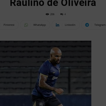
Raulino de Oliveira
206
4
Pinterest
WhatsApp
Linkedin
Telegram