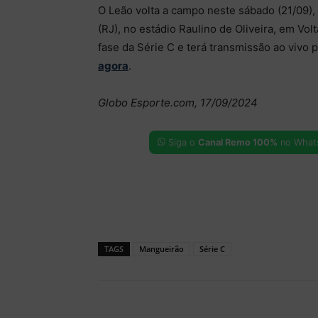
O Leão volta a campo neste sábado (21/09), 
(RJ), no estádio Raulino de Oliveira, em Vol
fase da Série C e terá transmissão ao vivo
agora
.
Globo Esporte.com, 17/09/2024
Siga o
Canal Remo 100%
no What
TAGS
Mangueirão
Série C