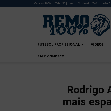
Caracas 1950
Tabu 33 jogos
O primeiro 7×0
Leão Az
Remo
100%
FUTEBOL PROFISSIONAL
VÍDEOS
FALE CONOSCO
Rodrigo 
mais espa