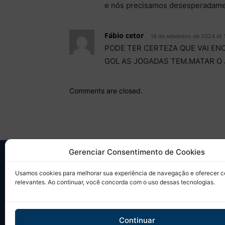
e nós precisamos desesperadame
Fábio cetor
18 de setembro de 2024 At 
PODE TER CERTEZA QUE VAI EN
GOL AS JOGADAS TEM.MATAR O 
Comments are closed.
Gerenciar Consentimento de Cookies
SO
Usamos cookies para melhorar sua experiência de navegação e oferecer 
relevantes. Ao continuar, você concorda com o uso dessas tecnologias.
Desd
sobr
Tudo
Continuar