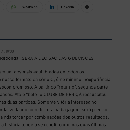
WhatsApp
Linkedin
 At 10:06
a Redonda…SERÁ A DECISÃO DAS 6 DECISÕES
em um dos mais equilibrados de todos os
 nesse formato da série C, é no minimo inexperiência,
descompromisso. A partir do “returno”, segunda parte
hances. Até o “belo” o CLUBE DE PERIÇÁ ressuscitou
imas duas partidas. Somente vitória interessa no
onda, voltando com derrota na bagagem, será preciso
 ainda torcer por combinações dos outros resultados.
 a história tende a se repetir como nas duas últimas