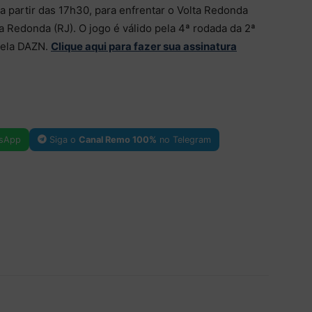
a partir das 17h30, para enfrentar o Volta Redonda
ta Redonda (RJ). O jogo é válido pela 4ª rodada da 2ª
 pela DAZN.
Clique aqui para fazer sua assinatura
sApp
Siga o
Canal Remo 100%
no Telegram