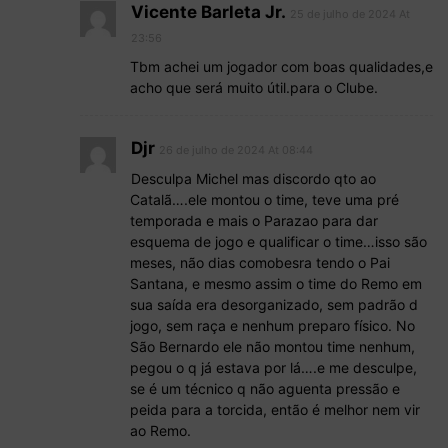
Vicente Barleta Jr.
25 de julho de 2024 At
23:56
Tbm achei um jogador com boas qualidades,e
acho que será muito útil.para o Clube.
Djr
26 de julho de 2024 At 08:44
Desculpa Michel mas discordo qto ao
Catalã….ele montou o time, teve uma pré
temporada e mais o Parazao para dar
esquema de jogo e qualificar o time…isso são
meses, não dias comobesra tendo o Pai
Santana, e mesmo assim o time do Remo em
sua saída era desorganizado, sem padrão d
jogo, sem raça e nenhum preparo físico. No
São Bernardo ele não montou time nenhum,
pegou o q já estava por lá….e me desculpe,
se é um técnico q não aguenta pressão e
peida para a torcida, então é melhor nem vir
ao Remo.