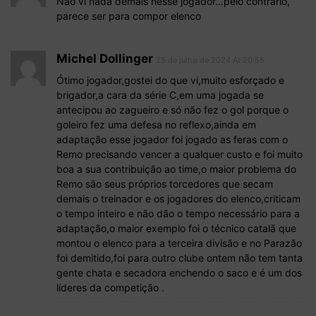
Não vi nada demais nesse jogador…pelo contrario,
parece ser para compor elenco
Michel Dollinger
25 de julho de 2024 At 20:55
Ótimo jogador,gostei do que vi,muito esforçado e
brigador,a cara da série C,em uma jogada se
antecipou ao zagueiro e só não fez o gol porque o
goleiro fez uma defesa no reflexo,ainda em
adaptação esse jogador foi jogado as feras com o
Remo precisando vencer a qualquer custo e foi muito
boa a sua contribuição ao time,o maior problema do
Remo são seus próprios torcedores que secam
demais o treinador e os jogadores do elenco,criticam
o tempo inteiro e não dão o tempo necessário para a
adaptação,o maior exemplo foi o técnico catalã que
montou o elenco para a terceira divisão e no Parazão
foi demitido,foi para outro clube ontem não tem tanta
gente chata e secadora enchendo o saco e é um dos
líderes da competição .