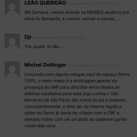
LEÃO QUERIDÃO
9 de setembro de 2024 At 11:31
Alô Santana, vamos acionar os MÍSSEIS azulinos pra
cima do Bernardo, é venver, vencer e vencer……
Djr
9 de setembro de 2024 At 15:22
Yta..poste. lo não……
Michel Dollinger
9 de setembro de 2024 At 15:51
Concordo com alguns colegas aqui do espaço Remo
100%, o maior medo é a arbitragem,apesar da
presença do VAR para dificultar erros destes,os
árbitros escalados para esse jogo contra o São
Bernardo de São Paulo são todos do sul e sudeste,
coincidentemente ,o time ser da mesma região,o
clube do Remo já devia ter chiado com a CBF e
deixado todos com um pé atrás se quiserem garfar
nosso leão azul.