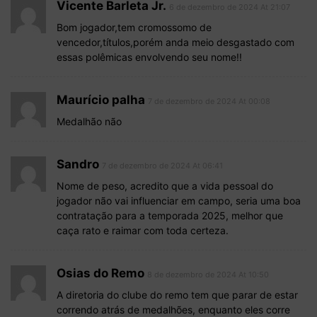
Vicente Barleta Jr.
6 de dezembro de 2024 At 21:07
Bom jogador,tem cromossomo de
vencedor,títulos,porém anda meio desgastado com
essas polêmicas envolvendo seu nome!!
Maurício palha
7 de dezembro de 2024 At 00:08
Medalhão não
Sandro
7 de dezembro de 2024 At 06:41
Nome de peso, acredito que a vida pessoal do
jogador não vai influenciar em campo, seria uma boa
contratação para a temporada 2025, melhor que
caça rato e raimar com toda certeza.
Osias do Remo
8 de dezembro de 2024 At 10:50
A diretoria do clube do remo tem que parar de estar
correndo atrás de medalhões, enquanto eles corre