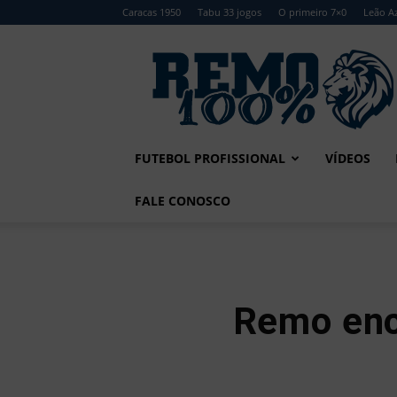
Caracas 1950
Tabu 33 jogos
O primeiro 7×0
Leão Az
Remo
100%
FUTEBOL PROFISSIONAL
VÍDEOS
FALE CONOSCO
Remo enc