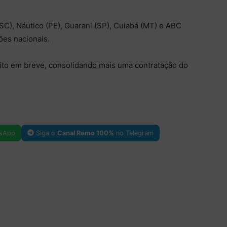
), Náutico (PE), Guarani (SP), Cuiabá (MT) e ABC
es nacionais.
feito em breve, consolidando mais uma contratação do
sApp
Siga o
Canal Remo 100%
no Telegram