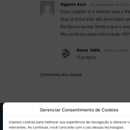
Gigante Azul
28 de novembro de 2024 A
Esse jogador é o mesmo que o Re
Que já tinha sido até anunciado p
Na época eu me lembro que o empr
Me confirma essa informação 100
Remo 100%
28 de novembro 
O próprio.
Comments are closed.
Gerenciar Consentimento de Cookies
SO
Usamos cookies para melhorar sua experiência de navegação e oferecer 
relevantes. Ao continuar, você concorda com o uso dessas tecnologias.