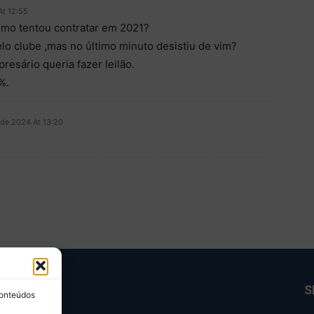
t 12:55
mo tentou contratar em 2021?
elo clube ,mas no último minuto desistiu de vim?
esário queria fazer leilão.
%.
de 2024 At 13:20
BRE NÓS
S
conteúdos