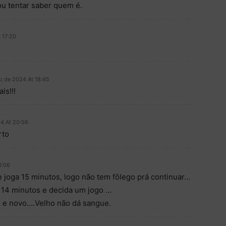
ou tentar saber quem é.
 17:20
o de 2024 At 18:45
s!!!
4 At 20:56
rto
0:06
 joga 15 minutos, logo não tem fôlego prá continuar…
a 14 minutos e decida um jogo …
o e novo….Velho não dá sangue.