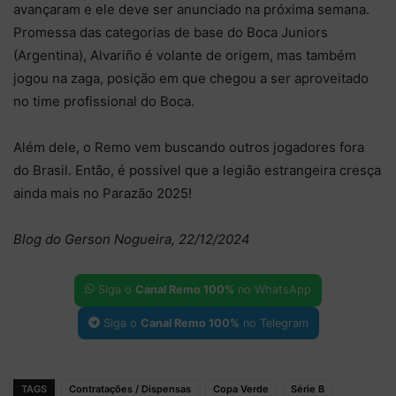
avançaram e ele deve ser anunciado na próxima semana.
Promessa das categorias de base do Boca Juniors
(Argentina), Alvariño é volante de origem, mas também
jogou na zaga, posição em que chegou a ser aproveitado
no time profissional do Boca.
Além dele, o Remo vem buscando outros jogadores fora
do Brasil. Então, é possível que a legião estrangeira cresça
ainda mais no Parazão 2025!
Blog do Gerson Nogueira, 22/12/2024
Siga o
Canal Remo 100%
no WhatsApp
Siga o
Canal Remo 100%
no Telegram
TAGS
Contratações / Dispensas
Copa Verde
Série B