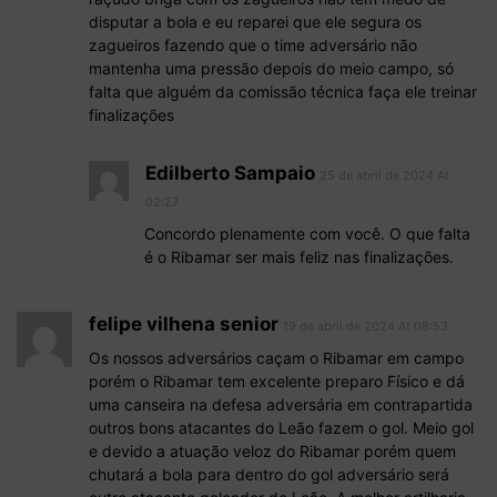
disputar a bola e eu reparei que ele segura os
zagueiros fazendo que o time adversário não
mantenha uma pressão depois do meio campo, só
falta que alguém da comissão técnica faça ele treinar
finalizações
Edilberto Sampaio
25 de abril de 2024 At
02:27
Concordo plenamente com você. O que falta
é o Ribamar ser mais feliz nas finalizações.
felipe vilhena senior
19 de abril de 2024 At 08:53
Os nossos adversários caçam o Ribamar em campo
porém o Ribamar tem excelente preparo Físico e dá
uma canseira na defesa adversária em contrapartida
outros bons atacantes do Leão fazem o gol. Meio gol
e devido a atuação veloz do Ribamar porém quem
chutará a bola para dentro do gol adversário será