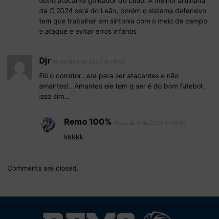
outro atacante goleador do Leão. A melhor artilharia
da C 2024 será do Leão, porém o sistema defensivo
tem que trabalhar em sintonia com o meio de campo
e ataque e evitar erros infantis.
Djr
19 de abril de 2024 At 08:53
Fói o corretor…era para ser atacantes e não
amantes!…Amantes ele tem q ser é do bom futebol,
isso sim…
Remo 100%
19 de abril de 2024 At 09:01
kkkkk
Comments are closed.