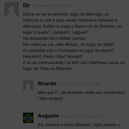
Djr
18 de abril de 2024 At 18:05
Deixa ver se eu entendi, segu do Morinigo, os
reforços q vem é para serem titulares e fazerem a
diferença. Então na zaga o Remo vai de Sheldon, no
lugar d quem?, Jonilson?, Ligguer?
Na esquerda vai o Helder Santos
Na volancua vai João Alonso…no lugar do Vigia?
Os amantes vão o Cachoeira no lugar de quem?,
Felipinho?, Pedro Vitor? Ronald?
E no de centroavante ( aí sim) vai o Matheus Lucas no
lugar do Ytalo ou Ribamar..
Ricardo
18 de abril de 2024 At 19:45
Mas que P.. de amantes neste seu comentário
! Não entendi
Augusto
19 de abril de 2024 At 19:59
Sai Jonilson e entra Sheldon. Vigia perdeu o