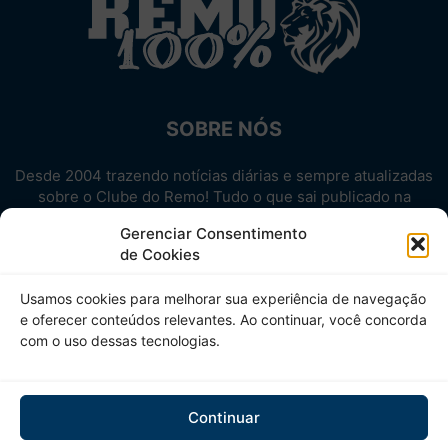
SOBRE NÓS
Desde 2004 trazendo notícias diárias e sempre atualizadas
sobre o Clube do Remo! Tudo o que sai publicado na
internet sobre o Leão, reunido em um único lugar!
Gerenciar Consentimento
Aproveite! Site não-oficial.
de Cookies
SIGA-NOS
Usamos cookies para melhorar sua experiência de navegação
e oferecer conteúdos relevantes. Ao continuar, você concorda
com o uso dessas tecnologias.
Continuar