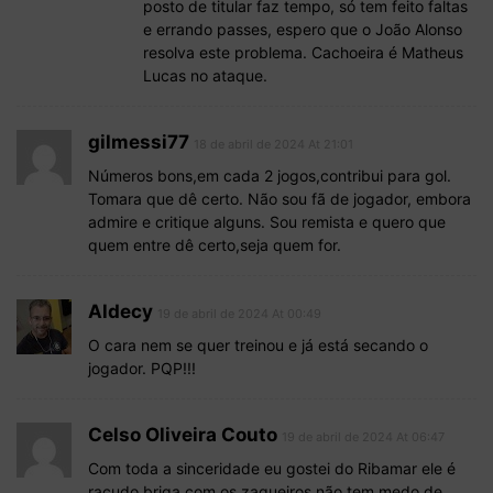
posto de titular faz tempo, só tem feito faltas
e errando passes, espero que o João Alonso
resolva este problema. Cachoeira é Matheus
Lucas no ataque.
gilmessi77
18 de abril de 2024 At 21:01
Números bons,em cada 2 jogos,contribui para gol.
Tomara que dê certo. Não sou fã de jogador, embora
admire e critique alguns. Sou remista e quero que
quem entre dê certo,seja quem for.
Aldecy
19 de abril de 2024 At 00:49
O cara nem se quer treinou e já está secando o
jogador. PQP!!!
Celso Oliveira Couto
19 de abril de 2024 At 06:47
Com toda a sinceridade eu gostei do Ribamar ele é
raçudo briga com os zagueiros não tem medo de