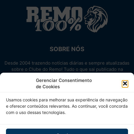
SOBRE NÓS
Desde 2004 trazendo notícias diárias e sempre atualizadas
sobre o Clube do Remo! Tudo o que sai publicado na
internet sobre o Leão, reunido em um único lugar!
Gerenciar Consentimento
Aproveite! Site não-oficial.
de Cookies
SIGA-NOS
Usamos cookies para melhorar sua experiência de navegação
e oferecer conteúdos relevantes. Ao continuar, você concorda
com o uso dessas tecnologias.