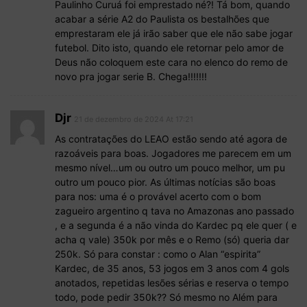
Paulinho Curuá foi emprestado né?! Tá bom, quando
acabar a série A2 do Paulista os bestalhões que
emprestaram ele já irão saber que ele não sabe jogar
futebol. Dito isto, quando ele retornar pelo amor de
Deus não coloquem este cara no elenco do remo de
novo pra jogar serie B. Chega!!!!!!!
Djr
21 de dezembro de 2024 At 17:21
As contratações do LEAO estão sendo até agora de
razoáveis para boas. Jogadores me parecem em um
mesmo nível…um ou outro um pouco melhor, um pu
outro um pouco pior. As últimas notícias são boas
para nos: uma é o provável acerto com o bom
zagueiro argentino q tava no Amazonas ano passado
, e a segunda é a não vinda do Kardec pq ele quer ( e
acha q vale) 350k por mês e o Remo (só) queria dar
250k. Só para constar : como o Alan “espirita”
Kardec, de 35 anos, 53 jogos em 3 anos com 4 gols
anotados, repetidas lesões sérias e reserva o tempo
todo, pode pedir 350k?? Só mesmo no Além para