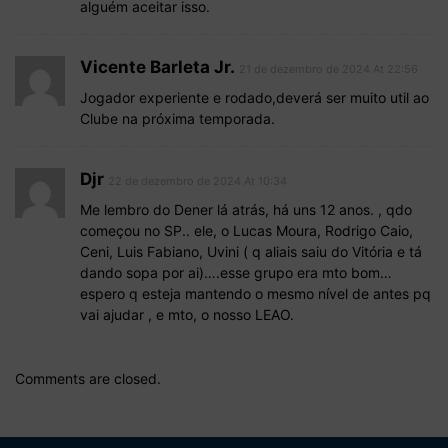
alguém aceitar isso.
Vicente Barleta Jr.
21 de dezembro de 2024 At 22:56
Jogador experiente e rodado,deverá ser muito util ao
Clube na próxima temporada.
Djr
22 de dezembro de 2024 At 10:34
Me lembro do Dener lá atrás, há uns 12 anos. , qdo
começou no SP.. ele, o Lucas Moura, Rodrigo Caio,
Ceni, Luis Fabiano, Uvini ( q aliais saiu do Vitória e tá
dando sopa por ai)….esse grupo era mto bom…
espero q esteja mantendo o mesmo nível de antes pq
vai ajudar , e mto, o nosso LEAO.
Comments are closed.