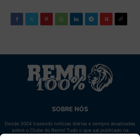
SOBRE NÓS
Desde 2004 trazendo notícias diárias e sempre atualizadas
sobre o Clube do Remo! Tudo o que sai publicado na
internet sobre o Leão, reunido em um único lugar!