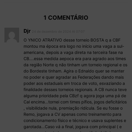
1 COMENTÁRIO
Djr
24 de dezembro de 2024 At 07:07
O YNICO ATRATIVO desse torneio BOSTA q a CBF
montou ma época era logo no início uma vaga a sul-
americana, depois a vaga direta na terceira fase na
CB….essa medida aepoca era para agrado aos times
da região Norte q não tinham um torneio regional e os
do Bordeste tinham. Agira o Ednaldo quer se manter
no poder e quer agradar as Federações dando mais
poder aos estaduais em troca de voto, esvaziando a
finalidade desses torneios regionais. A CB nunca teve
alguma prioridade pela CBzf q agora joga uma pá de
Cal encima…tornei com times pífios, jogos deficitários
, visibilidade nula, premiação ridícula. Se eu fosse o
Remo, jogava a CV apenas como treinamento para
condicionamento físico e técnico e usava suplentes e
garotada…Caso vá a final, jogava com principal ( e